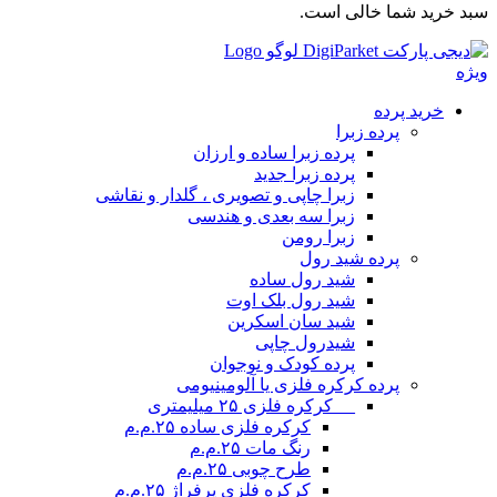
بد خرید شما خالی است.
یژه
خرید پرده
پرده زبرا
پرده زبرا ساده و ارزان
پرده زبرا جدید
زبرا چاپی و تصویری ، گلدار و نقاشی
زبرا سه بعدی و هندسی
زبرا رومن
پرده شید رول
شید رول ساده
شید رول بلک اوت
شید سان اسکرین
شیدرول چاپی
پرده کودک و نوجوان
پرده کرکره فلزی یا آلومینیومی
__ کرکره فلزی ۲۵ میلیمتری
کرکره فلزی ساده ۲۵.م.م
رنگ مات ۲۵.م.م
طرح چوبی ۲۵.م.م
کرکره فلزی پرفراژ ۲۵.م.م