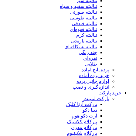
تنالیته سبز
تنالیته سفید و سیاه
تنالیته صورتی
تنالیته طوسی
تنالیته فندقی
تنالیته قهوه‌ای
تنالیته کرم
تنالیته نارنجی
تنالیته نسکافه‌ای
چند رنگی
نقره‌ای
طلایی
پرده پانچ آماده
خرید پرده آماده
لوازم جانبی پرده
اندازه‌گیری و نصب
خرید پارکت
پارکت لمینت
پارکت آرتا کلیک
دیبا دکو
آرت دکو هوم
پارکلام کلاسیک
پارکلام مدرن
پارکلام پلاتینیوم