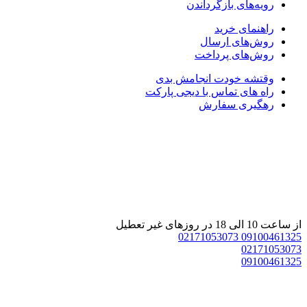
رویه‌های بازگرداندن
راهنمای خرید
روش‌های ارسال
روش‌های پرداخت
وقتشه خودت انجامش بدی
راه های تماس با دیجی پارکت
رهگیری سفارش
 ساعت 10 الی 18 در روزهای غیر تعطیل
02171053073
0910046132
0217105307
0910046132