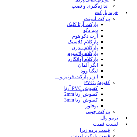
اندازه‌گیری و نصب
خرید پارکت
پارکت لمینت
پارکت آرتا کلیک
دیبا دکو
آرت دکو هوم
پارکلام کلاسیک
پارکلام مدرن
پارکلام پلاتینیوم
پارکلام آوانگارد
ایگر آلمان
لیگنا وود
ابزار پارکت قرنیز و…
کفپوش PVC
کفپوش PVC آرتا
کفپوش آرتا 2mm
کفپوش آرتا 3mm
بوفلور
پارکت چوبی
ترمو وال
لیست قمیت
قیمت پرده زبرا
قیمت پارکت لمینت