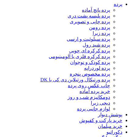
پرده
پرده پانچ آماده
پرده پلیسه پشت دری
پرده چاپی و تصویری
پرده رومن
پرده زبرا
پرده سیلوئیت و ارسی
پرده شید رول
پرده کرکره ای چوبی
پرده کرکره فلزی یا آلومینیومی
پرده کودک و نوجوان
پرده لوردراپه
پرده مخصوص پنجره
پرده ورتیکال ورتیلاین دی کی یا DK
چاپ عکس روی پرده
خرید پرده آماده
دومکانیزم شب و روز
دیجی زبرا
لوازم جانبی پرده
پوشش دیوار
خرید پارکت و کفپوش
خرید مبلمان
دکوراتیو