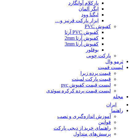
پارکلام آوانگارد
ایگر آلمان
لیگنا وود
ابزار پارکت قرنیز و…
کفپوش PVC
کفپوش PVC آرتا
کفپوش آرتا 2mm
کفپوش آرتا 3mm
بوفلور
پارکت چوبی
ترمو وال
لیست قمیت
قیمت پرده زبرا
قیمت پارکت لمینت
لیست قیمت کفپوش pvc
لیست قیمت پرده کرکره سوئدی
مجله
ایران
راهنما
آموزش اندازه‌گیری و نصب
قوانین
راهنمای خرید از دیجی پارکت
پرسش‌های متداول