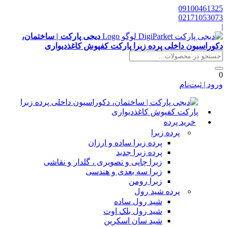
0910046132
0217105307
دیجی پارکت | ساختمان،
کوراسیون داخلی پرده زبرا پارکت کفپوش کاغذدیواری
رود | ثبت‌نام
خرید پرده
پرده زبرا
پرده زبرا ساده و ارزان
پرده زبرا جدید
زبرا چاپی و تصویری ، گلدار و نقاشی
زبرا سه بعدی و هندسی
زبرا رومن
پرده شید رول
شید رول ساده
شید رول بلک اوت
شید سان اسکرین