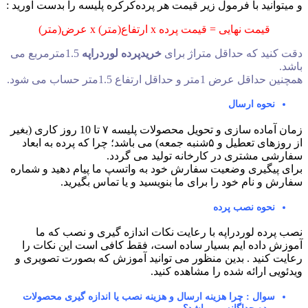
 میتوانید با فرمول زیر قیمت هر پرده‌کرکره پلیسه را بدست آورید :
قیمت نهایی = قیمت پرده x ارتفاع(متر) x عرض(متر)
قت کنید که حداقل متراژ برای
خریدپرده لوردراپه
1.5مترمربع می
اشد.
مچنین حداقل عرض 1متر و حداقل ارتفاع 1.5متر حساب می شود.
نحوه ارسال
زمان آماده سازی و تحویل محصولات پلیسه ۷ تا 10 روز کاری (بغیر
از روزهای تعطیل و ۵شنبه جمعه) می باشد؛ چرا که پرده به ابعاد
فارشی مشتری در کارخانه تولید می گردد.
رای پیگیری وضعیت سفارش خود به واتسپ ما پیام دهید و شماره
فارش و نام خود را برای ما بنویسید و یا تماس بگیرید.
نحوه نصب پرده
صب پرده لوردراپه با رعایت نکات اندازه گیری و نصب که ما
موزش داده ایم بسیار ساده است، فقط کافی است این نکات را
عایت کنید . بدین منظور می توانید آموزش که بصورت تصویری و
یدئویی ارائه شده را مشاهده کنید.
سوال : چرا هزینه ارسال و هزینه نصب یا اندازه گیری محصولات