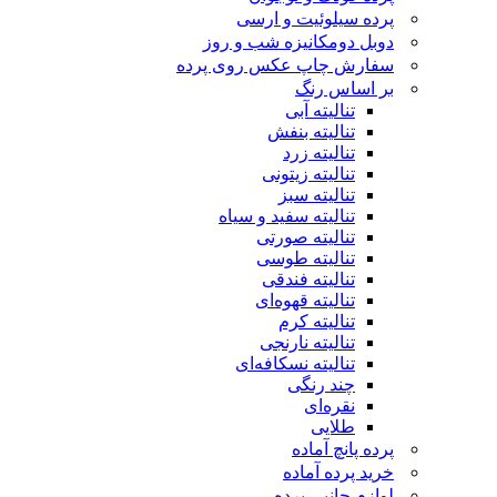
پرده سیلوئیت و ارسی
دوبل دومکانیزه شب و روز
سفارش چاپ عکس روی پرده
بر اساس رنگ
تنالیته آبی
تنالیته بنفش
تنالیته زرد
تنالیته زیتونی
تنالیته سبز
تنالیته سفید و سیاه
تنالیته صورتی
تنالیته طوسی
تنالیته فندقی
تنالیته قهوه‌ای
تنالیته کرم
تنالیته نارنجی
تنالیته نسکافه‌ای
چند رنگی
نقره‌ای
طلایی
پرده پانچ آماده
خرید پرده آماده
لوازم جانبی پرده