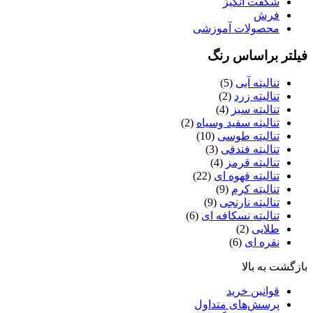
شگفت انگیز
فرش
محصولات آموزشی
یلتر براساس رنگ
تنالیته آبی
(5)
تنالیته زرد
(2)
تنالیته سبز
(4)
تنالیته سفید وسیاه
(2)
تنالیته طوسی
(10)
تنالیته فندقی
(3)
تنالیته قرمز
(4)
تنالیته قهوه ای
(22)
تنالیته کرم
(9)
تنالیته نارنجی
(9)
تنالیته نسکافه ای
(6)
طلایی
(2)
نقره ای
(6)
ازگشت به بالا
قوانین خرید
پرسش‌های متداول