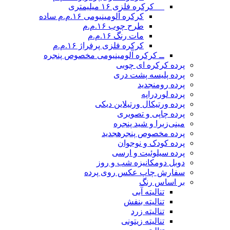
__ کرکره فلزی ۱۶ میلیمتری
کرکره آلومینیومی ۱۶.م.م ساده
طرح چوب ۱۶.م.م
مات رنگ ۱۶.م.م
کرکره فلزی پرفراژ ۱۶.م.م
ــ کرکره آلومینیومی مخصوص پنجره
پرده کرکره ای چوبی
پرده پلیسه پشت دری
پرده رومن
جدید
پرده لوردراپه
پرده ورتیکال ورتیلاین دیکی
پرده چاپی و تصویری
مینی‌زبرا و شید پنجره
پرده مخصوص پنجره
جدید
پرده کودک و نوجوان
پرده سیلوئیت و ارسی
دوبل دومکانیزه شب و روز
سفارش چاپ عکس روی پرده
بر اساس رنگ
تنالیته آبی
تنالیته بنفش
تنالیته زرد
تنالیته زیتونی