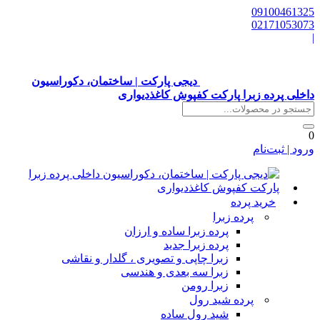
0910046132
0217105307
دیجی پارکت | ساختمان، دکوراسیون
اخلی پرده زبرا پارکت کفپوش کاغذدیواری
رود | ثبت‌نام
خرید پرده
پرده زبرا
پرده زبرا ساده و ارزان
پرده زبرا جدید
زبرا چاپی و تصویری ، گلدار و نقاشی
زبرا سه بعدی و هندسی
زبرا رومن
پرده شید رول
شید رول ساده