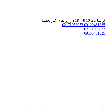
 ساعت 10 الی 18 در روزهای غیر تعطیل
02171053073
0910046132
0217105307
0910046132