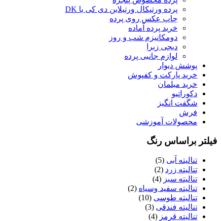
پرده ورتیکال ورتیلاین دی کی یا DK
چاپ عکس روی پرده
خرید پرده آماده
دومکانیزم شب و روز
دیجی زبرا
لوازم جانبی پرده
پوشش دیوار
خرید پارکت و کفپوش
خرید مبلمان
دکوراتیو
شگفت انگیز
فرش
محصولات آموزشی
یلتر براساس رنگ
تنالیته آبی
(5)
تنالیته زرد
(2)
تنالیته سبز
(4)
تنالیته سفید وسیاه
(2)
تنالیته طوسی
(10)
تنالیته فندقی
(3)
تنالیته قرمز
(4)