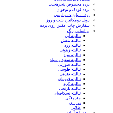
پرده مخصوص پنجره
جدید
پرده کودک و نوجوان
پرده سیلوئیت و ارسی
دوبل دومکانیزه شب و روز
سفارش چاپ عکس روی پرده
بر اساس رنگ
تنالیته آبی
تنالیته بنفش
تنالیته زرد
تنالیته زیتونی
تنالیته سبز
تنالیته سفید و سیاه
تنالیته صورتی
تنالیته طوسی
تنالیته فندقی
تنالیته قهوه‌ای
تنالیته کرم
تنالیته نارنجی
تنالیته نسکافه‌ای
چند رنگی
نقره‌ای
طلایی
پرده پانچ آماده