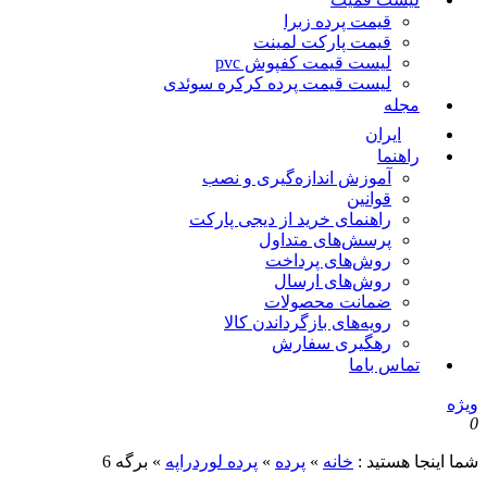
قیمت پرده زبرا
قیمت پارکت لمینت
لیست قیمت کفپوش pvc
لیست قیمت پرده کرکره سوئدی
مجله
ایران
راهنما
آموزش اندازه‌گیری و نصب
قوانین
راهنمای خرید از دیجی پارکت
پرسش‌های متداول
روش‌های پرداخت
روش‌های ارسال
ضمانت محصولات
رویه‌های بازگرداندن کالا
رهگیری سفارش
تماس باما
یژه
ما اینجا هستید :
خانه
»
پرده
»
پرده لوردراپه
»
برگه 6