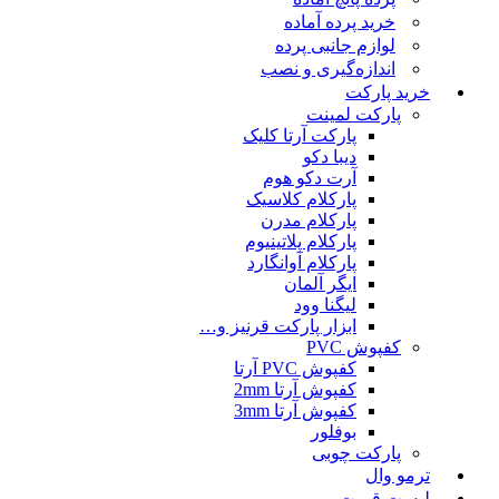
خرید پرده آماده
لوازم جانبی پرده
اندازه‌گیری و نصب
خرید پارکت
پارکت لمینت
پارکت آرتا کلیک
دیبا دکو
آرت دکو هوم
پارکلام کلاسیک
پارکلام مدرن
پارکلام پلاتینیوم
پارکلام آوانگارد
ایگر آلمان
لیگنا وود
ابزار پارکت قرنیز و…
کفپوش PVC
کفپوش PVC آرتا
کفپوش آرتا 2mm
کفپوش آرتا 3mm
بوفلور
پارکت چوبی
ترمو وال
لیست قمیت