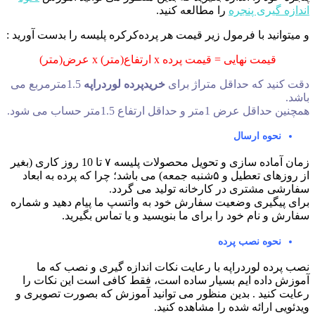
ندازه گیری پنجره
را مطالعه کنید.
 میتوانید با فرمول زیر قیمت هر پرده‌کرکره پلیسه را بدست آورید :
قیمت نهایی = قیمت پرده x ارتفاع(متر) x عرض(متر)
قت کنید که حداقل متراژ برای
خریدپرده لوردراپه
1.5مترمربع می
اشد.
مچنین حداقل عرض 1متر و حداقل ارتفاع 1.5متر حساب می شود.
نحوه ارسال
زمان آماده سازی و تحویل محصولات پلیسه ۷ تا 10 روز کاری (بغیر
از روزهای تعطیل و ۵شنبه جمعه) می باشد؛ چرا که پرده به ابعاد
فارشی مشتری در کارخانه تولید می گردد.
رای پیگیری وضعیت سفارش خود به واتسپ ما پیام دهید و شماره
فارش و نام خود را برای ما بنویسید و یا تماس بگیرید.
نحوه نصب پرده
صب پرده لوردراپه با رعایت نکات اندازه گیری و نصب که ما
موزش داده ایم بسیار ساده است، فقط کافی است این نکات را
عایت کنید . بدین منظور می توانید آموزش که بصورت تصویری و
یدئویی ارائه شده را مشاهده کنید.