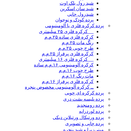
شید رول بلک اوت
شید سان اسکرین
شیدرول چاپی
پرده کودک و نوجوان
پرده کرکره فلزی یا آلومینیومی
__ کرکره فلزی ۲۵ میلیمتری
کرکره فلزی ساده ۲۵.م.م
رنگ مات ۲۵.م.م
طرح چوبی ۲۵.م.م
کرکره فلزی پرفراژ ۲۵.م.م
__ کرکره فلزی ۱۶ میلیمتری
کرکره آلومینیومی ۱۶.م.م ساده
طرح چوب ۱۶.م.م
مات رنگ ۱۶.م.م
کرکره فلزی پرفراژ ۱۶.م.م
ــ کرکره آلومینیومی مخصوص پنجره
پرده کرکره ای چوبی
پرده پلیسه پشت دری
پرده رومن
جدید
پرده لوردراپه
پرده ورتیکال ورتیلاین دیکی
پرده چاپی و تصویری
مینی‌زبرا و شید پنجره