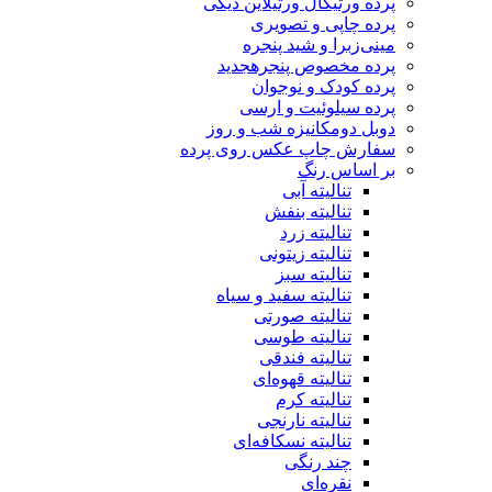
پرده ورتیکال ورتیلاین دیکی
پرده چاپی و تصویری
مینی‌زبرا و شید پنجره
پرده مخصوص پنجره
جدید
پرده کودک و نوجوان
پرده سیلوئیت و ارسی
دوبل دومکانیزه شب و روز
سفارش چاپ عکس روی پرده
بر اساس رنگ
تنالیته آبی
تنالیته بنفش
تنالیته زرد
تنالیته زیتونی
تنالیته سبز
تنالیته سفید و سیاه
تنالیته صورتی
تنالیته طوسی
تنالیته فندقی
تنالیته قهوه‌ای
تنالیته کرم
تنالیته نارنجی
تنالیته نسکافه‌ای
چند رنگی
نقره‌ای