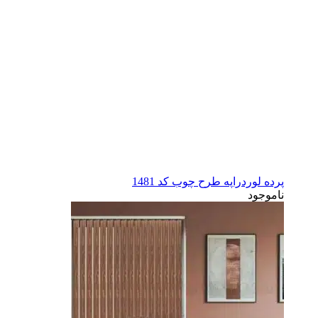
پرده لوردراپه طرح چوب کد 1481
ناموجود