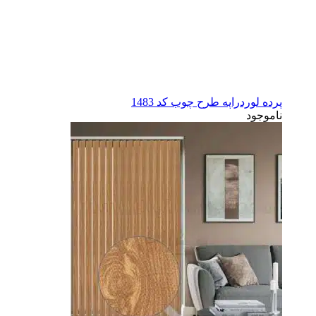
پرده لوردراپه طرح چوب کد 1483
ناموجود