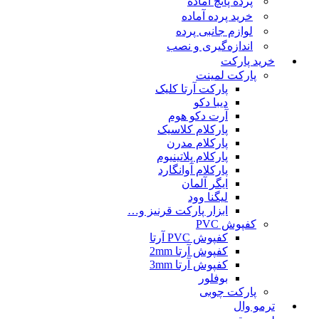
پرده پانچ آماده
خرید پرده آماده
لوازم جانبی پرده
اندازه‌گیری و نصب
خرید پارکت
پارکت لمینت
پارکت آرتا کلیک
دیبا دکو
آرت دکو هوم
پارکلام کلاسیک
پارکلام مدرن
پارکلام پلاتینیوم
پارکلام آوانگارد
ایگر آلمان
لیگنا وود
ابزار پارکت قرنیز و…
کفپوش PVC
کفپوش PVC آرتا
کفپوش آرتا 2mm
کفپوش آرتا 3mm
بوفلور
پارکت چوبی
ترمو وال