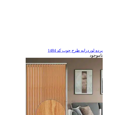
پرده لوردراپه طرح چوب کد 1484
ناموجود