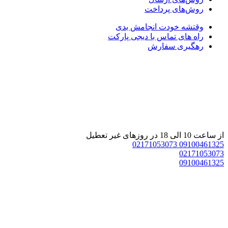
روش‌های پرداخت
وقتشه خودت انجامش بدی
راه های تماس با دیجی پارکت
رهگیری سفارش
از ساعت 10 الی 18 در روزهای غیر تعطیل
02171053073
09100461325
02171053073
09100461325