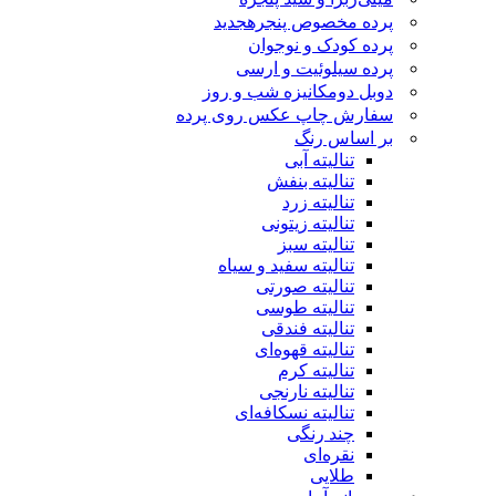
پرده مخصوص پنجره
جدید
پرده کودک و نوجوان
پرده سیلوئیت و ارسی
دوبل دومکانیزه شب و روز
سفارش چاپ عکس روی پرده
بر اساس رنگ
تنالیته آبی
تنالیته بنفش
تنالیته زرد
تنالیته زیتونی
تنالیته سبز
تنالیته سفید و سیاه
تنالیته صورتی
تنالیته طوسی
تنالیته فندقی
تنالیته قهوه‌ای
تنالیته کرم
تنالیته نارنجی
تنالیته نسکافه‌ای
چند رنگی
نقره‌ای
طلایی