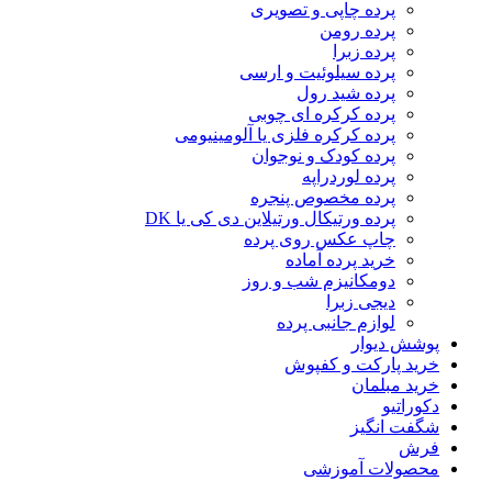
پرده چاپی و تصویری
پرده رومن
پرده زبرا
پرده سیلوئیت و ارسی
پرده شید رول
پرده کرکره ای چوبی
پرده کرکره فلزی یا آلومینیومی
پرده کودک و نوجوان
پرده لوردراپه
پرده مخصوص پنجره
پرده ورتیکال ورتیلاین دی کی یا DK
چاپ عکس روی پرده
خرید پرده آماده
دومکانیزم شب و روز
دیجی زبرا
لوازم جانبی پرده
پوشش دیوار
خرید پارکت و کفپوش
خرید مبلمان
دکوراتیو
شگفت انگیز
فرش
محصولات آموزشی