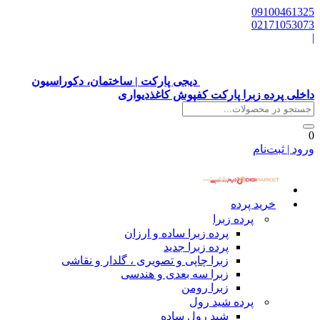
09100461325
02171053073
|
دیجی پارکت | ساختمان، دکوراسیون
داخلی پرده زبرا پارکت کفپوش کاغذدیواری
0
ورود | ثبت‌نام
خرید پرده
پرده زبرا
پرده زبرا ساده و ارزان
پرده زبرا جدید
زبرا چاپی و تصویری ، گلدار و نقاشی
زبرا سه بعدی و هندسی
زبرا رومن
پرده شید رول
شید رول ساده