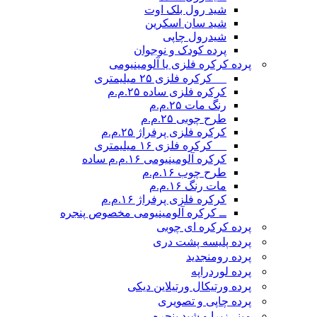
شید رول بلک اوت
شید سان اسکرین
شیدرول چاپی
پرده کودک و نوجوان
پرده کرکره فلزی یا آلومینیومی
__ کرکره فلزی ۲۵ میلیمتری
کرکره فلزی ساده ۲۵.م.م
رنگ مات ۲۵.م.م
طرح چوبی ۲۵.م.م
کرکره فلزی پرفراژ ۲۵.م.م
__ کرکره فلزی ۱۶ میلیمتری
کرکره آلومینیومی ۱۶.م.م ساده
طرح چوب ۱۶.م.م
مات رنگ ۱۶.م.م
کرکره فلزی پرفراژ ۱۶.م.م
ــ کرکره آلومینیومی مخصوص پنجره
پرده کرکره ای چوبی
پرده پلیسه پشت دری
پرده رومن
جدید
پرده لوردراپه
پرده ورتیکال ورتیلاین دیکی
پرده چاپی و تصویری
مینی‌زبرا و شید پنجره