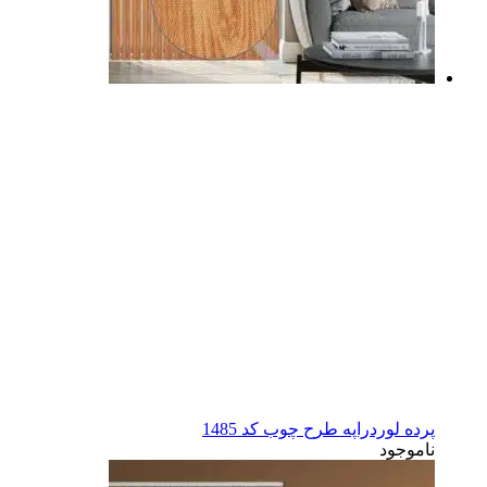
پرده لوردراپه طرح چوب کد 1485
ناموجود