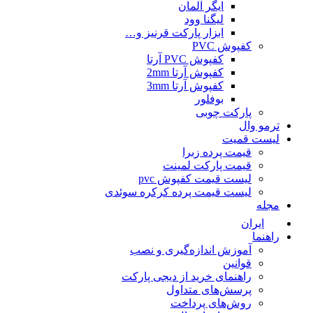
ایگر آلمان
لیگنا وود
ابزار پارکت قرنیز و…
کفپوش PVC
کفپوش PVC آرتا
کفپوش آرتا 2mm
کفپوش آرتا 3mm
بوفلور
پارکت چوبی
ترمو وال
لیست قمیت
قیمت پرده زبرا
قیمت پارکت لمینت
لیست قیمت کفپوش pvc
لیست قیمت پرده کرکره سوئدی
مجله
ایران
راهنما
آموزش اندازه‌گیری و نصب
قوانین
راهنمای خرید از دیجی پارکت
پرسش‌های متداول
روش‌های پرداخت