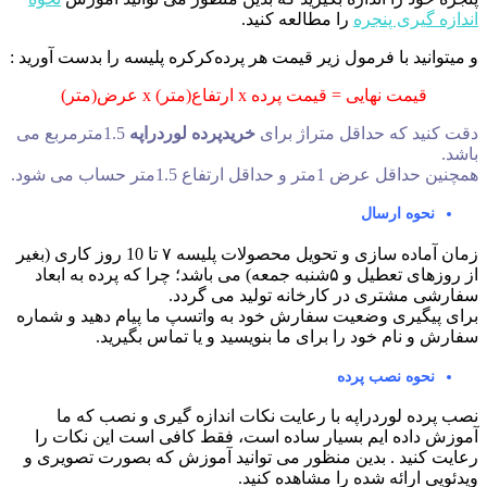
اندازه گیری پنجره
را مطالعه کنید.
و میتوانید با فرمول زیر قیمت هر پرده‌کرکره پلیسه را بدست آورید :
قیمت نهایی = قیمت پرده x ارتفاع(متر) x عرض(متر)
دقت کنید که حداقل متراژ برای
خریدپرده لوردراپه
1.5مترمربع می
باشد.
همچنین حداقل عرض 1متر و حداقل ارتفاع 1.5متر حساب می شود.
نحوه ارسال
زمان آماده سازی و تحویل محصولات پلیسه ۷ تا 10 روز کاری (بغیر
از روزهای تعطیل و ۵شنبه جمعه) می باشد؛ چرا که پرده به ابعاد
سفارشی مشتری در کارخانه تولید می گردد.
برای پیگیری وضعیت سفارش خود به واتسپ ما پیام دهید و شماره
سفارش و نام خود را برای ما بنویسید و یا تماس بگیرید.
نحوه نصب پرده
نصب پرده لوردراپه با رعایت نکات اندازه گیری و نصب که ما
آموزش داده ایم بسیار ساده است، فقط کافی است این نکات را
رعایت کنید . بدین منظور می توانید آموزش که بصورت تصویری و
ویدئویی ارائه شده را مشاهده کنید.