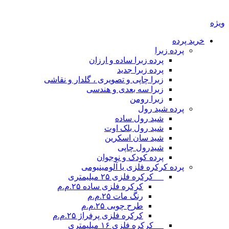
ویژه
خرید پرده
پرده زبرا
پرده زبرا ساده و ارزان
پرده زبرا جدید
زبرا چاپی و تصویری ، گلدار و نقاشی
زبرا سه بعدی و هندسی
زبرا رومن
پرده شید رول
شید رول ساده
شید رول بلک اوت
شید سان اسکرین
شیدرول چاپی
پرده کودک و نوجوان
پرده کرکره فلزی یا آلومینیومی
__ کرکره فلزی ۲۵ میلیمتری
کرکره فلزی ساده ۲۵.م.م
رنگ مات ۲۵.م.م
طرح چوبی ۲۵.م.م
کرکره فلزی پرفراژ ۲۵.م.م
__ کرکره فلزی ۱۶ میلیمتری