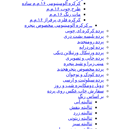
کرکره آلومینیومی ۱۶.م.م ساده
طرح چوب ۱۶.م.م
مات رنگ ۱۶.م.م
کرکره فلزی پرفراژ ۱۶.م.م
ــ کرکره آلومینیومی مخصوص پنجره
پرده کرکره ای چوبی
پرده پلیسه پشت دری
پرده رومن
جدید
پرده لوردراپه
پرده ورتیکال ورتیلاین دیکی
پرده چاپی و تصویری
مینی‌زبرا و شید پنجره
پرده مخصوص پنجره
جدید
پرده کودک و نوجوان
پرده سیلوئیت و ارسی
دوبل دومکانیزه شب و روز
سفارش چاپ عکس روی پرده
بر اساس رنگ
تنالیته آبی
تنالیته بنفش
تنالیته زرد
تنالیته زیتونی
تنالیته سبز