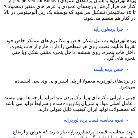
پرده لوردراپه
یا همان پرده‌های عمودی ( Drape Vertical Blinds) از
کنار هم قرارگرفتن پارچه‌های عمودی با عرض‌های متغیر (معمولا ۹
تا ۱۵ سانتیمتر) تشکیل می‌شود که بوسیله یک ریل آلومینومی در بالا
در کنار هم منظم می‌شوند.
چرا پرده‌لوردراپه
پرده لوردراپه
به دلیل شکل خاص و مکانیزم های عملکر خاص خود
تقریبا قابلیت نصب روی هر سطحی را دارد، خارج از قاب پنجره،
داخل قاب پنجره، روی شیشه، داخل پنجره مثلثی شکل ویا حتی
پنجره های گرد .
جنس پرده پلیسه
در پرده‌های لوردرپه معمولا از پلی استر و پی وی سی استفاده
می‌شود.
چینی ، ایرانی ، کره ای و یا ترک بودن مبدا تولید پارچه ها مهم نیست
، عامل اصلی مواد و متریال بکاربرده شده و شرایط تولید می باشد
که محصولات تولید ایران کیفیت قابل قبولی دارند.
نحوه محاسبه قیمت پرده لوردراپه
جهت محاسبه قیمت پرده‌پلوردراپه نیاز دارید که عرض و ارتفاع
پنجره خود را اندازه بگیرید که بدین منظور می توانید آموزش
نحوه