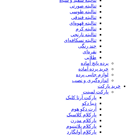
تنالیته سفید و سیاه
تنالیته صورتی
تنالیته طوسی
تنالیته فندقی
تنالیته قهوه‌ای
تنالیته کرم
تنالیته نارنجی
تنالیته نسکافه‌ای
چند رنگی
نقره‌ای
طلایی
پرده پانچ آماده
خرید پرده آماده
لوازم جانبی پرده
اندازه‌گیری و نصب
خرید پارکت
پارکت لمینت
پارکت آرتا کلیک
دیبا دکو
آرت دکو هوم
پارکلام کلاسیک
پارکلام مدرن
پارکلام پلاتینیوم
پارکلام آوانگارد