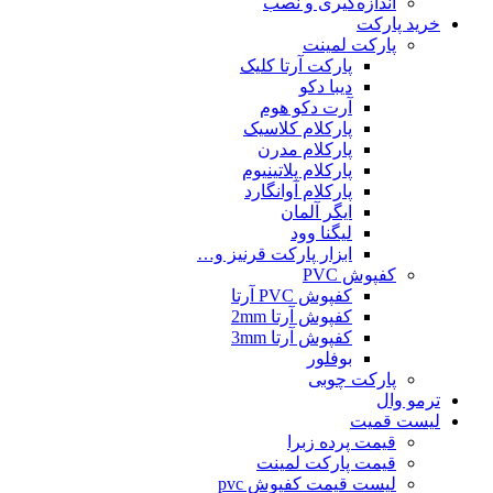
اندازه‌گیری و نصب
خرید پارکت
پارکت لمینت
پارکت آرتا کلیک
دیبا دکو
آرت دکو هوم
پارکلام کلاسیک
پارکلام مدرن
پارکلام پلاتینیوم
پارکلام آوانگارد
ایگر آلمان
لیگنا وود
ابزار پارکت قرنیز و…
کفپوش PVC
کفپوش PVC آرتا
کفپوش آرتا 2mm
کفپوش آرتا 3mm
بوفلور
پارکت چوبی
ترمو وال
لیست قمیت
قیمت پرده زبرا
قیمت پارکت لمینت
لیست قیمت کفپوش pvc