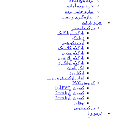
پرده پانچ آماده
خرید پرده آماده
لوازم جانبی پرده
اندازه‌گیری و نصب
خرید پارکت
پارکت لمینت
پارکت آرتا کلیک
دیبا دکو
آرت دکو هوم
پارکلام کلاسیک
پارکلام مدرن
پارکلام پلاتینیوم
پارکلام آوانگارد
ایگر آلمان
لیگنا وود
ابزار پارکت قرنیز و…
کفپوش PVC
کفپوش PVC آرتا
کفپوش آرتا 2mm
کفپوش آرتا 3mm
بوفلور
پارکت چوبی
ترمو وال