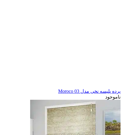
پرده پلیسه نخی مدل Moroco 03
ناموجود