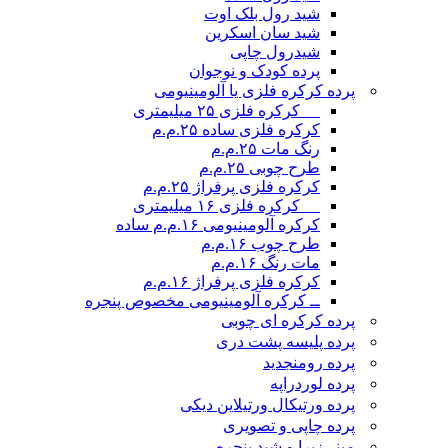
شید رول بلک اوت
شید سان اسکرین
شیدرول چاپی
پرده کودک و نوجوان
پرده کرکره فلزی یا آلومینیومی
__ کرکره فلزی ۲۵ میلیمتری
کرکره فلزی ساده ۲۵.م.م
رنگ مات ۲۵.م.م
طرح چوبی ۲۵.م.م
کرکره فلزی پرفراژ ۲۵.م.م
__ کرکره فلزی ۱۶ میلیمتری
کرکره آلومینیومی ۱۶.م.م ساده
طرح چوب ۱۶.م.م
مات رنگ ۱۶.م.م
کرکره فلزی پرفراژ ۱۶.م.م
ــ کرکره آلومینیومی مخصوص پنجره
پرده کرکره ای چوبی
پرده پلیسه پشت دری
پرده رومن
جدید
پرده لوردراپه
پرده ورتیکال ورتیلاین دیکی
پرده چاپی و تصویری
مینی‌زبرا و شید پنجره