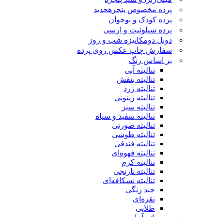
پرده مخصوص پنجره
جدید
پرده کودک و نوجوان
پرده سیلوئیت و ارسی
دوبل دومکانیزه شب و روز
سفارش چاپ عکس روی پرده
بر اساس رنگ
تنالیته آبی
تنالیته بنفش
تنالیته زرد
تنالیته زیتونی
تنالیته سبز
تنالیته سفید و سیاه
تنالیته صورتی
تنالیته طوسی
تنالیته فندقی
تنالیته قهوه‌ای
تنالیته کرم
تنالیته نارنجی
تنالیته نسکافه‌ای
چند رنگی
نقره‌ای
طلایی