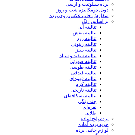
پرده سیلوئیت و ارسی
دوبل دومکانیزه شب و روز
سفارش چاپ عکس روی پرده
بر اساس رنگ
تنالیته آبی
تنالیته بنفش
تنالیته زرد
تنالیته زیتونی
تنالیته سبز
تنالیته سفید و سیاه
تنالیته صورتی
تنالیته طوسی
تنالیته فندقی
تنالیته قهوه‌ای
تنالیته کرم
تنالیته نارنجی
تنالیته نسکافه‌ای
چند رنگی
نقره‌ای
طلایی
پرده پانچ آماده
خرید پرده آماده
لوازم جانبی پرده