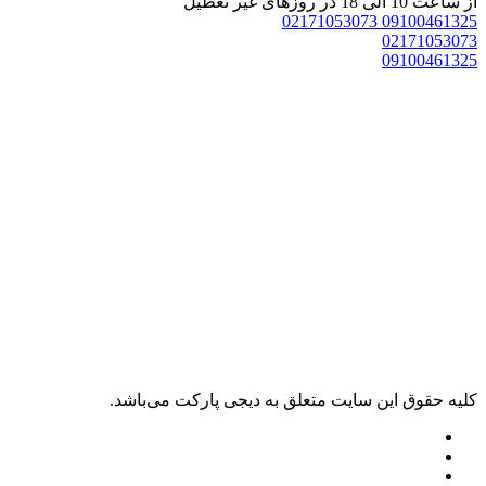
از ساعت 10 الی 18 در روزهای غیر تعطیل
02171053073
09100461325
02171053073
09100461325
کليه حقوق اين سايت متعلق به دیجی پارکت می‌باشد.