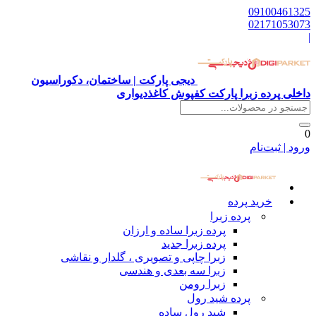
09100461325
02171053073
|
دیجی پارکت | ساختمان، دکوراسیون
داخلی پرده زبرا پارکت کفپوش کاغذدیواری
0
ورود | ثبت‌نام
خرید پرده
پرده زبرا
پرده زبرا ساده و ارزان
پرده زبرا جدید
زبرا چاپی و تصویری ، گلدار و نقاشی
زبرا سه بعدی و هندسی
زبرا رومن
پرده شید رول
شید رول ساده