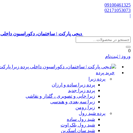
09100461325
02171053073
|
دیجی پارکت | ساختمان، دکوراسیون داخلی 
0
ورود | ثبت‌نام
خرید پرده
پرده زبرا
پرده زبرا ساده و ارزان
پرده زبرا جدید
زبرا چاپی و تصویری ، گلدار و نقاشی
زبرا سه بعدی و هندسی
زبرا رومن
پرده شید رول
شید رول ساده
شید رول بلک اوت
شید سان اسکرین