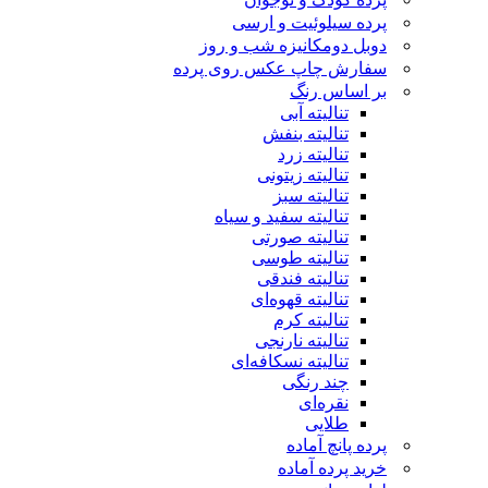
پرده سیلوئیت و ارسی
دوبل دومکانیزه شب و روز
سفارش چاپ عکس روی پرده
بر اساس رنگ
تنالیته آبی
تنالیته بنفش
تنالیته زرد
تنالیته زیتونی
تنالیته سبز
تنالیته سفید و سیاه
تنالیته صورتی
تنالیته طوسی
تنالیته فندقی
تنالیته قهوه‌ای
تنالیته کرم
تنالیته نارنجی
تنالیته نسکافه‌ای
چند رنگی
نقره‌ای
طلایی
پرده پانچ آماده
خرید پرده آماده