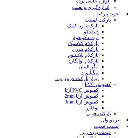
لوازم جانبی پرده
اندازه‌گیری و نصب
خرید پارکت
پارکت لمینت
پارکت آرتا کلیک
دیبا دکو
آرت دکو هوم
پارکلام کلاسیک
پارکلام مدرن
پارکلام پلاتینیوم
پارکلام آوانگارد
ایگر آلمان
لیگنا وود
ابزار پارکت قرنیز و…
کفپوش PVC
کفپوش PVC آرتا
کفپوش آرتا 2mm
کفپوش آرتا 3mm
بوفلور
پارکت چوبی
ترمو وال
لیست قمیت
قیمت پرده زبرا