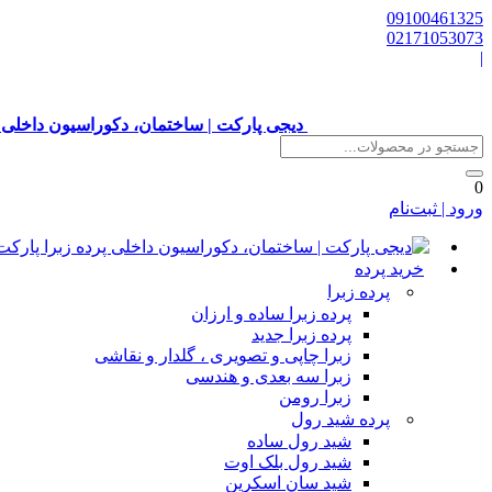
09100461325
02171053073
|
دیجی پارکت | ساختمان، دکوراسیون داخلی 
0
ورود | ثبت‌نام
خرید پرده
پرده زبرا
پرده زبرا ساده و ارزان
پرده زبرا جدید
زبرا چاپی و تصویری ، گلدار و نقاشی
زبرا سه بعدی و هندسی
زبرا رومن
پرده شید رول
شید رول ساده
شید رول بلک اوت
شید سان اسکرین