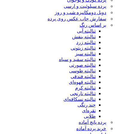
پرده سیلوئیت و ارسی
دوبل دومکانیزه شب و روز
سفارش چاپ عکس روی پرده
بر اساس رنگ
تنالیته آبی
تنالیته بنفش
تنالیته زرد
تنالیته زیتونی
تنالیته سبز
تنالیته سفید و سیاه
تنالیته صورتی
تنالیته طوسی
تنالیته فندقی
تنالیته قهوه‌ای
تنالیته کرم
تنالیته نارنجی
تنالیته نسکافه‌ای
چند رنگی
نقره‌ای
طلایی
پرده پانچ آماده
خرید پرده آماده