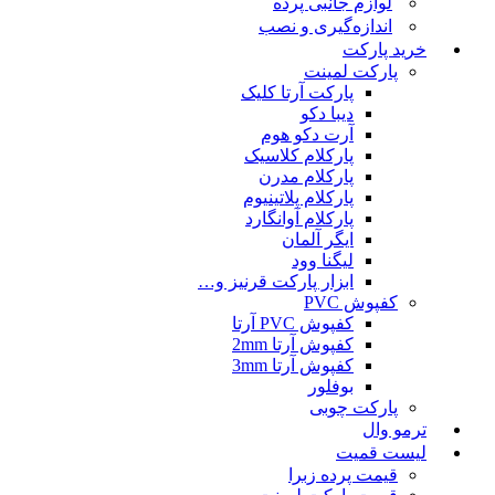
لوازم جانبی پرده
اندازه‌گیری و نصب
خرید پارکت
پارکت لمینت
پارکت آرتا کلیک
دیبا دکو
آرت دکو هوم
پارکلام کلاسیک
پارکلام مدرن
پارکلام پلاتینیوم
پارکلام آوانگارد
ایگر آلمان
لیگنا وود
ابزار پارکت قرنیز و…
کفپوش PVC
کفپوش PVC آرتا
کفپوش آرتا 2mm
کفپوش آرتا 3mm
بوفلور
پارکت چوبی
ترمو وال
لیست قمیت
قیمت پرده زبرا