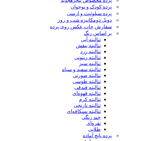
پرده مخصوص پنجره
جدید
پرده کودک و نوجوان
پرده سیلوئیت و ارسی
دوبل دومکانیزه شب و روز
سفارش چاپ عکس روی پرده
بر اساس رنگ
تنالیته آبی
تنالیته بنفش
تنالیته زرد
تنالیته زیتونی
تنالیته سبز
تنالیته سفید و سیاه
تنالیته صورتی
تنالیته طوسی
تنالیته فندقی
تنالیته قهوه‌ای
تنالیته کرم
تنالیته نارنجی
تنالیته نسکافه‌ای
چند رنگی
نقره‌ای
طلایی
پرده پانچ آماده