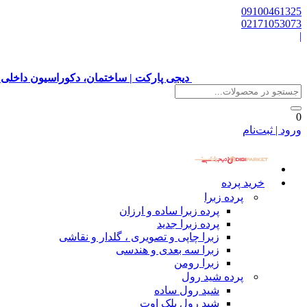
09100461325
02171053073
|
دیجی پارکت | ساختمان، دکوراسیون داخلی 
0
ورود | ثبت‌نام
خرید پرده
پرده زبرا
پرده زبرا ساده و ارزان
پرده زبرا جدید
زبرا چاپی و تصویری ، گلدار و نقاشی
زبرا سه بعدی و هندسی
زبرا رومن
پرده شید رول
شید رول ساده
شید رول بلک اوت