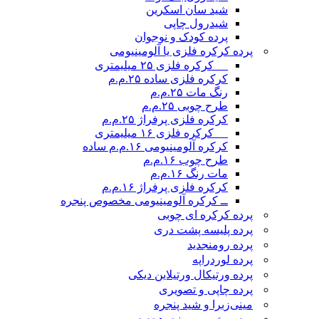
شید سان اسکرین
شیدرول چاپی
پرده کودک و نوجوان
پرده کرکره فلزی یا آلومینیومی
__ کرکره فلزی ۲۵ میلیمتری
کرکره فلزی ساده ۲۵.م.م
رنگ مات ۲۵.م.م
طرح چوبی ۲۵.م.م
کرکره فلزی پرفراژ ۲۵.م.م
__ کرکره فلزی ۱۶ میلیمتری
کرکره آلومینیومی ۱۶.م.م ساده
طرح چوب ۱۶.م.م
مات رنگ ۱۶.م.م
کرکره فلزی پرفراژ ۱۶.م.م
ــ کرکره آلومینیومی مخصوص پنجره
پرده کرکره ای چوبی
پرده پلیسه پشت دری
پرده رومن
جدید
پرده لوردراپه
پرده ورتیکال ورتیلاین دیکی
پرده چاپی و تصویری
مینی‌زبرا و شید پنجره