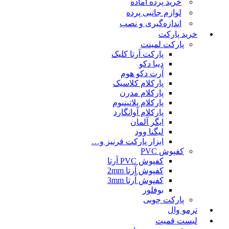
خرید پرده آماده
لوازم جانبی پرده
اندازه‌گیری و نصب
خرید پارکت
پارکت لمینت
پارکت آرتا کلیک
دیبا دکو
آرت دکو هوم
پارکلام کلاسیک
پارکلام مدرن
پارکلام پلاتینیوم
پارکلام آوانگارد
ایگر آلمان
لیگنا وود
ابزار پارکت قرنیز و…
کفپوش PVC
کفپوش PVC آرتا
کفپوش آرتا 2mm
کفپوش آرتا 3mm
بوفلور
پارکت چوبی
ترمو وال
لیست قمیت