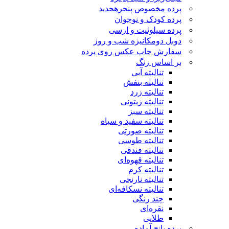
پرده مخصوص پنجره
جدید
پرده کودک و نوجوان
پرده سیلوئیت و ارسی
دوبل دومکانیزه شب و روز
سفارش چاپ عکس روی پرده
بر اساس رنگ
تنالیته آبی
تنالیته بنفش
تنالیته زرد
تنالیته زیتونی
تنالیته سبز
تنالیته سفید و سیاه
تنالیته صورتی
تنالیته طوسی
تنالیته فندقی
تنالیته قهوه‌ای
تنالیته کرم
تنالیته نارنجی
تنالیته نسکافه‌ای
چند رنگی
نقره‌ای
طلایی
پرده پانچ آماده