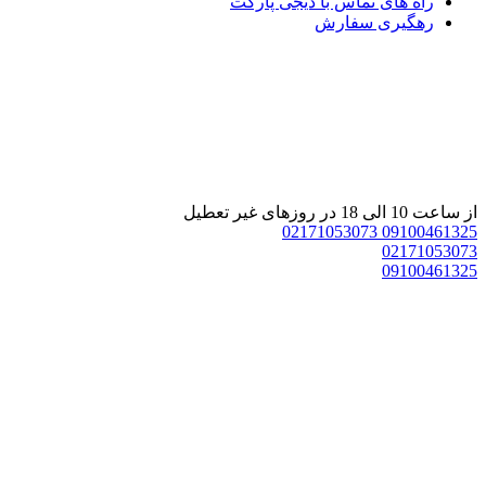
راه های تماس با دیجی پارکت
رهگیری سفارش
 ساعت 10 الی 18 در روزهای غیر تعطیل
02171053073
0910046132
0217105307
0910046132