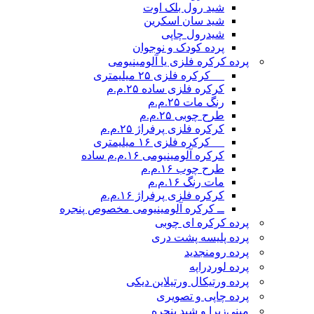
شید رول بلک اوت
شید سان اسکرین
شیدرول چاپی
پرده کودک و نوجوان
پرده کرکره فلزی یا آلومینیومی
__ کرکره فلزی ۲۵ میلیمتری
کرکره فلزی ساده ۲۵.م.م
رنگ مات ۲۵.م.م
طرح چوبی ۲۵.م.م
کرکره فلزی پرفراژ ۲۵.م.م
__ کرکره فلزی ۱۶ میلیمتری
کرکره آلومینیومی ۱۶.م.م ساده
طرح چوب ۱۶.م.م
مات رنگ ۱۶.م.م
کرکره فلزی پرفراژ ۱۶.م.م
ــ کرکره آلومینیومی مخصوص پنجره
پرده کرکره ای چوبی
پرده پلیسه پشت دری
پرده رومن
جدید
پرده لوردراپه
پرده ورتیکال ورتیلاین دیکی
پرده چاپی و تصویری
مینی‌زبرا و شید پنجره