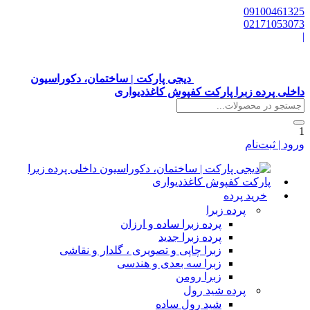
0910046132
0217105307
دیجی پارکت | ساختمان، دکوراسیون
اخلی پرده زبرا پارکت کفپوش کاغذدیواری
رود | ثبت‌نام
خرید پرده
پرده زبرا
پرده زبرا ساده و ارزان
پرده زبرا جدید
زبرا چاپی و تصویری ، گلدار و نقاشی
زبرا سه بعدی و هندسی
زبرا رومن
پرده شید رول
شید رول ساده