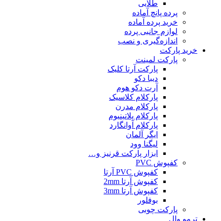
طلایی
پرده پانچ آماده
خرید پرده آماده
لوازم جانبی پرده
اندازه‌گیری و نصب
خرید پارکت
پارکت لمینت
پارکت آرتا کلیک
دیبا دکو
آرت دکو هوم
پارکلام کلاسیک
پارکلام مدرن
پارکلام پلاتینیوم
پارکلام آوانگارد
ایگر آلمان
لیگنا وود
ابزار پارکت قرنیز و…
کفپوش PVC
کفپوش PVC آرتا
کفپوش آرتا 2mm
کفپوش آرتا 3mm
بوفلور
پارکت چوبی
ترمو وال