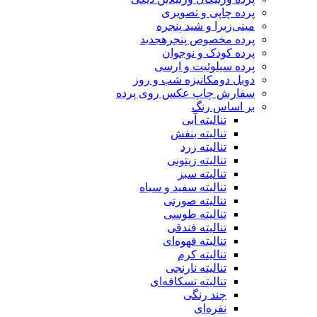
پرده چاپی و تصویری
مینی‌زبرا و شید پنجره
پرده مخصوص پنجره
جدید
پرده کودک و نوجوان
پرده سیلوئیت و ارسی
دوبل دومکانیزه شب و روز
سفارش چاپ عکس روی پرده
بر اساس رنگ
تنالیته آبی
تنالیته بنفش
تنالیته زرد
تنالیته زیتونی
تنالیته سبز
تنالیته سفید و سیاه
تنالیته صورتی
تنالیته طوسی
تنالیته فندقی
تنالیته قهوه‌ای
تنالیته کرم
تنالیته نارنجی
تنالیته نسکافه‌ای
چند رنگی
نقره‌ای