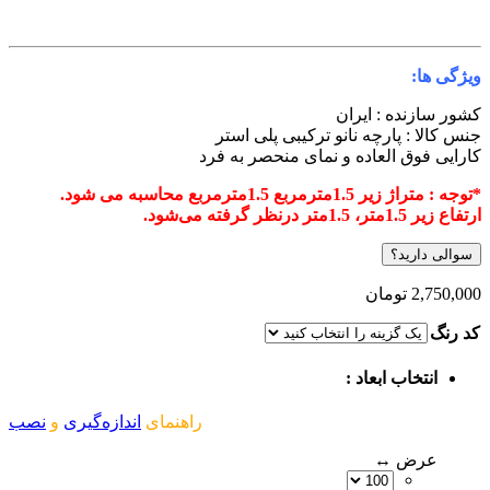
یژگی ها:
شور سازنده : ایران
نس کالا : پارچه نانو ترکیبی
پلی استر
ارایی فوق العاده و نمای منحصر به فرد
توجه : متراژ زیر 1.5مترمربع 1.5مترمربع محاسبه می شود.
تفاع زیر 1.5متر، 1.5متر درنظر گرفته می‌شود.
سوالی دارید؟
2,750,00
تومان
د رنگ
انتخاب ابعاد :
راهنمای
اندازه‌گیری
و
نصب
عرض ↔