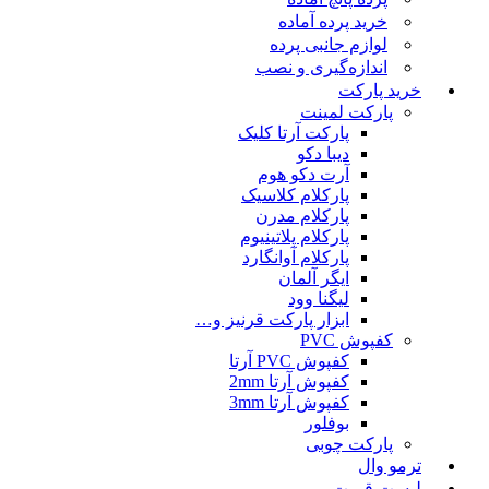
خرید پرده آماده
لوازم جانبی پرده
اندازه‌گیری و نصب
خرید پارکت
پارکت لمینت
پارکت آرتا کلیک
دیبا دکو
آرت دکو هوم
پارکلام کلاسیک
پارکلام مدرن
پارکلام پلاتینیوم
پارکلام آوانگارد
ایگر آلمان
لیگنا وود
ابزار پارکت قرنیز و…
کفپوش PVC
کفپوش PVC آرتا
کفپوش آرتا 2mm
کفپوش آرتا 3mm
بوفلور
پارکت چوبی
ترمو وال
لیست قمیت