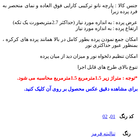
نس کالا : پارچه نانو ترکیبی
کارایی فوق العاده و نمای منحصر به
رد پرده زبرا
رض پرده : به اندازه مورد نیاز (حداکثر 2.7متربصورت یک تکه)
رتفاع پرده : به اندازه مورد نیاز
مکان جمع نمودن پرده بطور کامل در بالا همانند پرده های کرکره ،
منظور عبور حداکثری نور
مکان تنظیم دلخواه نور و میزان دید از میان پرده
نوع بالای طرح های قابل اجرا
توجه : متراژ زیر 1.5مترمربع 1.5مترمربع محاسبه می شود.
رای مشاهده دقیق عکس محصول بر روی آن کلیک کنید.
کد رنگ
01
،
02
رنگ
تنالیته قرمز