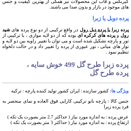
و قاب این محصولات نیز همگی از بهترین کیفیت و جنس
د در بازار و بدون صدا می باشند.
بل یا زبرا
ا
یا پرده دبل رول
در واقع ترکیبی از دو نوع پرده های
شید
رده های کرکره ای
بوده که از دو لایه موازی ، با ترکیبی از
رچه تشکیل شده است و می توان با تغییر زاویه بین دو لایه و
 میانی ، نور عبوری از پرده را تغییر داد و در حالت دلخواه
ود .
پرده زبرا طرح گل 499 خوش سایه ،
طرح گل
ا:
کشور سازنده : ایران
کشور تولید کننده پارچه : ترکیه
 : پارچه نانو ترکیبی
کارایی فوق العاده و نمای منحصر به
 زبرا
ه اندازه مورد نیاز ( حداکثر 2.7 متر بصورت یک تکه )
: به اندازه مورد نیاز ( حداکثر 3 متر بصورت یک تکه )