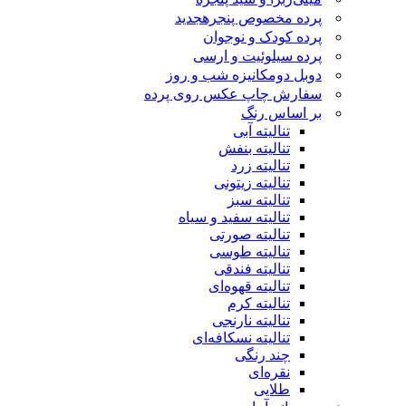
پرده مخصوص پنجره
جدید
پرده کودک و نوجوان
پرده سیلوئیت و ارسی
دوبل دومکانیزه شب و روز
سفارش چاپ عکس روی پرده
بر اساس رنگ
تنالیته آبی
تنالیته بنفش
تنالیته زرد
تنالیته زیتونی
تنالیته سبز
تنالیته سفید و سیاه
تنالیته صورتی
تنالیته طوسی
تنالیته فندقی
تنالیته قهوه‌ای
تنالیته کرم
تنالیته نارنجی
تنالیته نسکافه‌ای
چند رنگی
نقره‌ای
طلایی