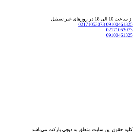
یر تعطیل
02171053073
0910
0217
0910
وق اين سايت متعلق به دیجی پارکت می‌باشد.