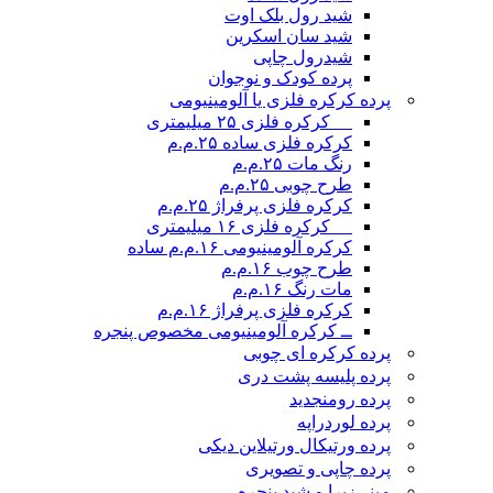
شید رول بلک اوت
شید سان اسکرین
شیدرول چاپی
پرده کودک و نوجوان
پرده کرکره فلزی یا آلومینیومی
__ کرکره فلزی ۲۵ میلیمتری
کرکره فلزی ساده ۲۵.م.م
رنگ مات ۲۵.م.م
طرح چوبی ۲۵.م.م
کرکره فلزی پرفراژ ۲۵.م.م
__ کرکره فلزی ۱۶ میلیمتری
کرکره آلومینیومی ۱۶.م.م ساده
طرح چوب ۱۶.م.م
مات رنگ ۱۶.م.م
کرکره فلزی پرفراژ ۱۶.م.م
ــ کرکره آلومینیومی مخصوص پنجره
پرده کرکره ای چوبی
پرده پلیسه پشت دری
پرده رومن
جدید
پرده لوردراپه
پرده ورتیکال ورتیلاین دیکی
پرده چاپی و تصویری
مینی‌زبرا و شید پنجره