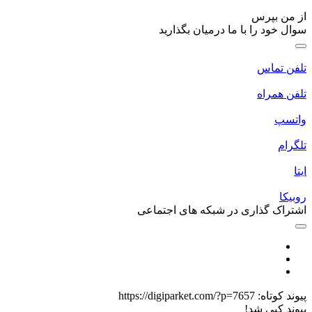
پرس
 را با ما درمیان بگذارید
اس
راه
گذاری در شبکه های اجتماعی
تاه:
https://digiparket.com/?p=7657
ی شد!