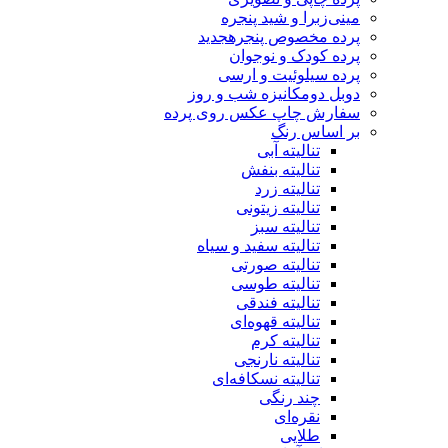
مینی‌زبرا و شید پنجره
پرده مخصوص پنجره
جدید
پرده کودک و نوجوان
پرده سیلوئیت و ارسی
دوبل دومکانیزه شب و روز
سفارش چاپ عکس روی پرده
بر اساس رنگ
تنالیته آبی
تنالیته بنفش
تنالیته زرد
تنالیته زیتونی
تنالیته سبز
تنالیته سفید و سیاه
تنالیته صورتی
تنالیته طوسی
تنالیته فندقی
تنالیته قهوه‌ای
تنالیته کرم
تنالیته نارنجی
تنالیته نسکافه‌ای
چند رنگی
نقره‌ای
طلایی