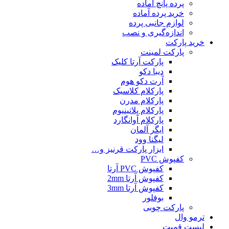
پرده پانچ آماده
خرید پرده آماده
لوازم جانبی پرده
اندازه‌گیری و نصب
ید پارکت
پارکت لمینت
پارکت آرتا کلیک
دیبا دکو
آرت دکو هوم
پارکلام کلاسیک
پارکلام مدرن
پارکلام پلاتینیوم
پارکلام آوانگارد
ایگر آلمان
لیگنا وود
ابزار پارکت قرنیز و…
کفپوش PVC
کفپوش PVC آرتا
کفپوش آرتا 2mm
کفپوش آرتا 3mm
بوفلور
پارکت چوبی
مو وال
یست قمیت