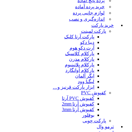
پرده پانچ آماده
خرید پرده آماده
لوازم جانبی پرده
اندازه‌گیری و نصب
خرید پارکت
پارکت لمینت
پارکت آرتا کلیک
دیبا دکو
آرت دکو هوم
پارکلام کلاسیک
پارکلام مدرن
پارکلام پلاتینیوم
پارکلام آوانگارد
ایگر آلمان
لیگنا وود
ابزار پارکت قرنیز و…
کفپوش PVC
کفپوش PVC آرتا
کفپوش آرتا 2mm
کفپوش آرتا 3mm
بوفلور
پارکت چوبی
ترمو وال