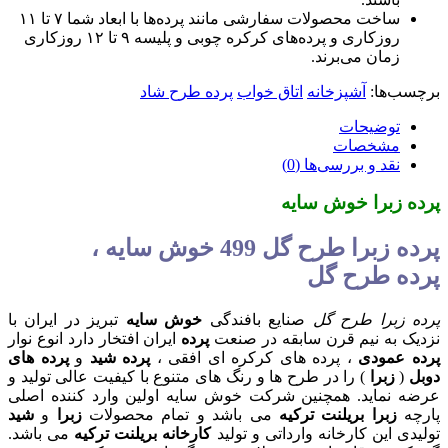
ساخت محصولات سفارشی مانند پرده‌ها با ابعاد شما ۷ تا ۱۱
روزکاری و پرده‌های کرکره چوبی و پلیسه ۹ تا ۱۲ روزکاری
ان می‌برند.
ها:
آشپزخانه
اتاق خواب
پرده طرح شاد
ضیحات
شخصات
د و بررسی‌ها (0)
برا خوش سایه
پرده زبرا طرح گل 499 خوش سایه ،
طرح گل
را طرح گل
صنایع بافندگی
خوش سایه
تبریز در ایران با
ه نیم قرن سابقه در صنعت
پرده
ایران افتخار دارد انوع نوار
ودی
، پرده های کرکره ای افقی ،
پرده شید
و
پرده های
برا
) را در طرح ها و رنگ های متنوع با کیفیت عالی تولید و
اید. همچنین شرکت خوش سایه اولین وارد کننده اصلی
برا بریلنت ترکیه
می باشد و تمام محصولات
زبرا
و
شید
ین کارخانه وارداتی و تولید
کارخانه بریلنت ترکیه
می باشد.