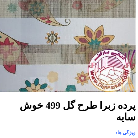
پرده زبرا طرح گل 499 خوش
ا: