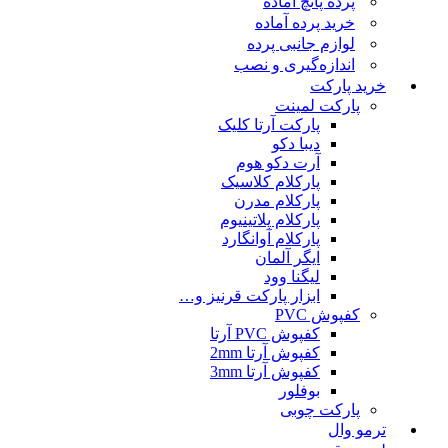
پرده پانچ آماده
خرید پرده آماده
لوازم جانبی پرده
اندازه‌گیری و نصب
خرید پارکت
پارکت لمینت
پارکت آرتا کلیک
دیبا دکو
آرت دکو هوم
پارکلام کلاسیک
پارکلام مدرن
پارکلام پلاتینیوم
پارکلام آوانگارد
ایگر آلمان
لیگنا وود
ابزار پارکت قرنیز و…
کفپوش PVC
کفپوش PVC آرتا
کفپوش آرتا 2mm
کفپوش آرتا 3mm
بوفلور
پارکت چوبی
ترمو وال