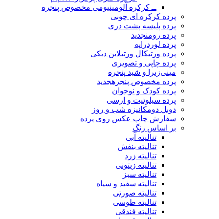
ــ کرکره آلومینیومی مخصوص پنجره
پرده کرکره ای چوبی
پرده پلیسه پشت دری
پرده رومن
جدید
پرده لوردراپه
پرده ورتیکال ورتیلاین دیکی
پرده چاپی و تصویری
مینی‌زبرا و شید پنجره
پرده مخصوص پنجره
جدید
پرده کودک و نوجوان
پرده سیلوئیت و ارسی
دوبل دومکانیزه شب و روز
سفارش چاپ عکس روی پرده
بر اساس رنگ
تنالیته آبی
تنالیته بنفش
تنالیته زرد
تنالیته زیتونی
تنالیته سبز
تنالیته سفید و سیاه
تنالیته صورتی
تنالیته طوسی
تنالیته فندقی