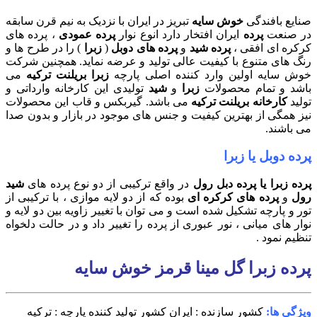
صنایع بافندگی
خوش سایه
تبریز در ایران با نزدیک به نیم قرن سابقه
در صنعت
پرده
ایران افتخار دارد انوع نوار
پرده عمودی
، پرده های
کرکره ای افقی ،
پرده شید
و
پرده های دوبل
(
زبرا
) را در طرح ها و
رنگ های متنوع با کیفیت عالی تولید و عرضه نماید. همچنین شرکت
خوش سایه اولین وارد کننده اصلی پارچه
زبرا بریلنت ترکیه
می
باشد و تمام محصولات
زبرا
و
شید
تولیدی این کارخانه وارداتی و
تولید
کارخانه بریلنت ترکیه
می باشد. گیربکس و قاب این محصولات
نیز همگی از بهترین کیفیت و جنس های موجود در بازار و بدون صدا
می باشند.
پرده دوبل یا زبرا
پرده زبرا یا پرده دبل رول
در واقع ترکیبی از دو نوع پرده های
شید
رول
و
پرده های کرکره ای
بوده که از دو لایه موازی ، با ترکیبی از
تور و پارچه تشکیل شده است و می توان با تغییر زاویه بین دو لایه و
نوار های میانی ، نور عبوری از پرده را تغییر داد و در حالت دلخواه
تنظیم نمود .
پرده زبرا گل مینا قرمز خوش سایه
ویژگی ها:
کشور سازنده : ایران
کشور تولید کننده پارچه : ترکیه