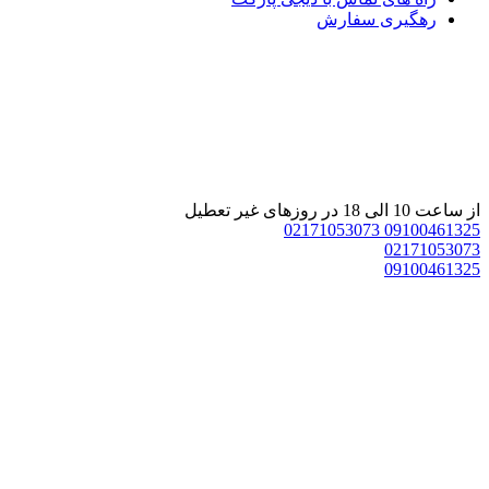
رهگیری سفارش
از ساعت 10 الی 18 در روزهای غیر تعطیل
02171053073
09100461325
02171053073
09100461325