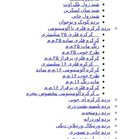
شید رول بلک اوت
شید سان اسکرین
شیدرول چاپی
پرده کودک و نوجوان
پرده کرکره فلزی یا آلومینیومی
__ کرکره فلزی ۲۵ میلیمتری
کرکره فلزی ساده ۲۵.م.م
رنگ مات ۲۵.م.م
طرح چوبی ۲۵.م.م
کرکره فلزی پرفراژ ۲۵.م.م
__ کرکره فلزی ۱۶ میلیمتری
کرکره آلومینیومی ۱۶.م.م ساده
طرح چوب ۱۶.م.م
مات رنگ ۱۶.م.م
کرکره فلزی پرفراژ ۱۶.م.م
ــ کرکره آلومینیومی مخصوص پنجره
پرده کرکره ای چوبی
پرده پلیسه پشت دری
پرده رومن
جدید
پرده لوردراپه
پرده ورتیکال ورتیلاین دیکی
پرده چاپی و تصویری
مینی‌زبرا و شید پنجره