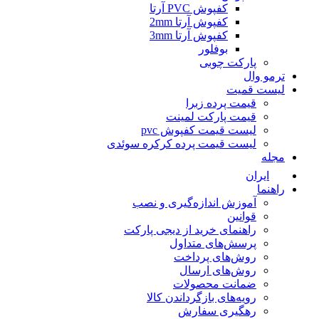
کفپوش PVC آرتا
کفپوش آرتا 2mm
کفپوش آرتا 3mm
بوفلور
پارکت چوبی
ترمو وال
لیست قمیت
قیمت پرده زبرا
قیمت پارکت لمینت
لیست قیمت کفپوش pvc
لیست قیمت پرده کرکره سوئدی
مجله
ایران
راهنما
آموزش اندازه‌گیری و نصب
قوانین
راهنمای خرید از دیجی پارکت
پرسش‌های متداول
روش‌های پرداخت
روش‌های ارسال
ضمانت محصولات
رویه‌های بازگرداندن کالا
رهگیری سفارش