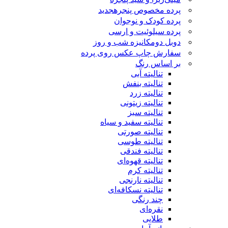
پرده مخصوص پنجره
جدید
پرده کودک و نوجوان
پرده سیلوئیت و ارسی
دوبل دومکانیزه شب و روز
سفارش چاپ عکس روی پرده
بر اساس رنگ
تنالیته آبی
تنالیته بنفش
تنالیته زرد
تنالیته زیتونی
تنالیته سبز
تنالیته سفید و سیاه
تنالیته صورتی
تنالیته طوسی
تنالیته فندقی
تنالیته قهوه‌ای
تنالیته کرم
تنالیته نارنجی
تنالیته نسکافه‌ای
چند رنگی
نقره‌ای
طلایی