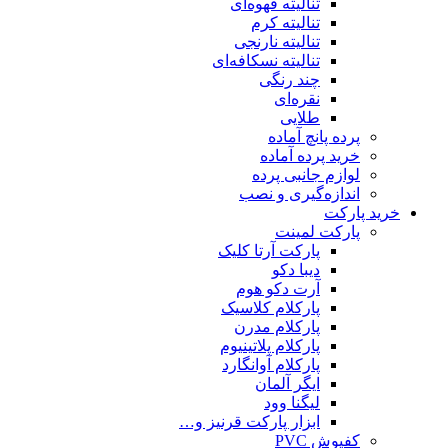
تنالیته قهوه‌ای
تنالیته کرم
تنالیته نارنجی
تنالیته نسکافه‌ای
چند رنگی
نقره‌ای
طلایی
پرده پانچ آماده
خرید پرده آماده
لوازم جانبی پرده
اندازه‌گیری و نصب
خرید پارکت
پارکت لمینت
پارکت آرتا کلیک
دیبا دکو
آرت دکو هوم
پارکلام کلاسیک
پارکلام مدرن
پارکلام پلاتینیوم
پارکلام آوانگارد
ایگر آلمان
لیگنا وود
ابزار پارکت قرنیز و…
کفپوش PVC