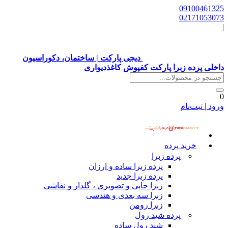
09100461325
02171053073
|
دیجی پارکت | ساختمان، دکوراسیون
داخلی پرده زبرا پارکت کفپوش کاغذدیواری
0
ورود | ثبت‌نام
خرید پرده
پرده زبرا
پرده زبرا ساده و ارزان
پرده زبرا جدید
زبرا چاپی و تصویری ، گلدار و نقاشی
زبرا سه بعدی و هندسی
زبرا رومن
پرده شید رول
شید رول ساده