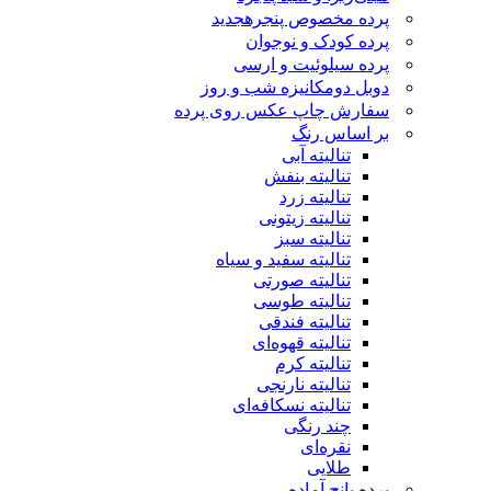
پرده مخصوص پنجره
جدید
پرده کودک و نوجوان
پرده سیلوئیت و ارسی
دوبل دومکانیزه شب و روز
سفارش چاپ عکس روی پرده
بر اساس رنگ
تنالیته آبی
تنالیته بنفش
تنالیته زرد
تنالیته زیتونی
تنالیته سبز
تنالیته سفید و سیاه
تنالیته صورتی
تنالیته طوسی
تنالیته فندقی
تنالیته قهوه‌ای
تنالیته کرم
تنالیته نارنجی
تنالیته نسکافه‌ای
چند رنگی
نقره‌ای
طلایی
پرده پانچ آماده