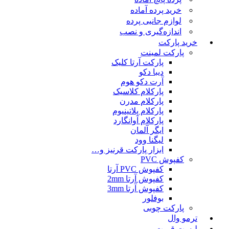
خرید پرده آماده
لوازم جانبی پرده
اندازه‌گیری و نصب
خرید پارکت
پارکت لمینت
پارکت آرتا کلیک
دیبا دکو
آرت دکو هوم
پارکلام کلاسیک
پارکلام مدرن
پارکلام پلاتینیوم
پارکلام آوانگارد
ایگر آلمان
لیگنا وود
ابزار پارکت قرنیز و…
کفپوش PVC
کفپوش PVC آرتا
کفپوش آرتا 2mm
کفپوش آرتا 3mm
بوفلور
پارکت چوبی
ترمو وال
لیست قمیت