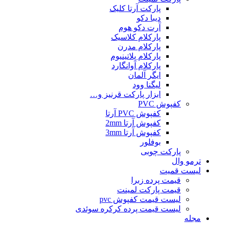
پارکت آرتا کلیک
دیبا دکو
آرت دکو هوم
پارکلام کلاسیک
پارکلام مدرن
پارکلام پلاتینیوم
پارکلام آوانگارد
ایگر آلمان
لیگنا وود
ابزار پارکت قرنیز و…
کفپوش PVC
کفپوش PVC آرتا
کفپوش آرتا 2mm
کفپوش آرتا 3mm
بوفلور
پارکت چوبی
ترمو وال
لیست قمیت
قیمت پرده زبرا
قیمت پارکت لمینت
لیست قیمت کفپوش pvc
لیست قیمت پرده کرکره سوئدی
مجله