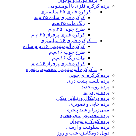
پرده کودک و نوجوان
پرده کرکره فلزی یا آلومینیومی
__ کرکره فلزی ۲۵ میلیمتری
کرکره فلزی ساده ۲۵.م.م
رنگ مات ۲۵.م.م
طرح چوبی ۲۵.م.م
کرکره فلزی پرفراژ ۲۵.م.م
__ کرکره فلزی ۱۶ میلیمتری
کرکره آلومینیومی ۱۶.م.م ساده
طرح چوب ۱۶.م.م
مات رنگ ۱۶.م.م
کرکره فلزی پرفراژ ۱۶.م.م
ــ کرکره آلومینیومی مخصوص پنجره
پرده کرکره ای چوبی
پرده پلیسه پشت دری
پرده رومن
جدید
پرده لوردراپه
پرده ورتیکال ورتیلاین دیکی
پرده چاپی و تصویری
مینی‌زبرا و شید پنجره
پرده مخصوص پنجره
جدید
پرده کودک و نوجوان
پرده سیلوئیت و ارسی
دوبل دومکانیزه شب و روز