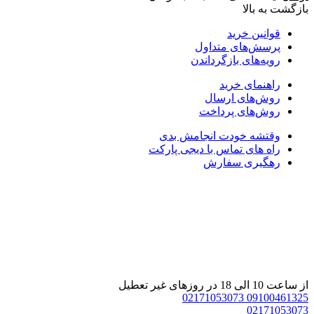
ازگشت به بالا
قوانین خرید
پرسش‌های متداول
رویه‌های بازگرداندن
راهنمای خرید
روش‌های ارسال
روش‌های پرداخت
وقتشه خودت انجامش بدی
راه های تماس با دیجی پارکت
رهگیری سفارش
 ساعت 10 الی 18 در روزهای غیر تعطیل
02171053073
0910046132
0217105307