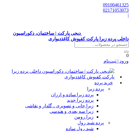
0910046132
0217105307
دیجی پارکت | ساختمان، دکوراسیون
اخلی پرده زبرا پارکت کفپوش کاغذدیواری
رود | ثبت‌نام
خرید پرده
پرده زبرا
پرده زبرا ساده و ارزان
پرده زبرا جدید
زبرا چاپی و تصویری ، گلدار و نقاشی
زبرا سه بعدی و هندسی
زبرا رومن
پرده شید رول
شید رول ساده