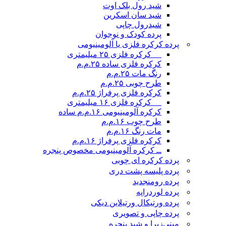
شید رول بلک اوت
شید سان اسکرین
شیدرول چاپی
پرده کودک و نوجوان
پرده کرکره فلزی یا آلومینیومی
__ کرکره فلزی ۲۵ میلیمتری
کرکره فلزی ساده ۲۵.م.م
رنگ مات ۲۵.م.م
طرح چوبی ۲۵.م.م
کرکره فلزی پرفراژ ۲۵.م.م
__ کرکره فلزی ۱۶ میلیمتری
کرکره آلومینیومی ۱۶.م.م ساده
طرح چوب ۱۶.م.م
مات رنگ ۱۶.م.م
کرکره فلزی پرفراژ ۱۶.م.م
ــ کرکره آلومینیومی مخصوص پنجره
پرده کرکره ای چوبی
پرده پلیسه پشت دری
پرده رومن
جدید
پرده لوردراپه
پرده ورتیکال ورتیلاین دیکی
پرده چاپی و تصویری
مینی‌زبرا و شید پنجره