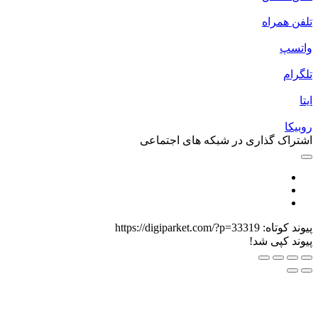
لفن همراه
اتسپ
لگرام
یتا
وبیکا
شتراک گذاری در شبکه های اجتماعی
یوند کوتاه:
https://digiparket.com/?p=33319
یوند کپی شد!