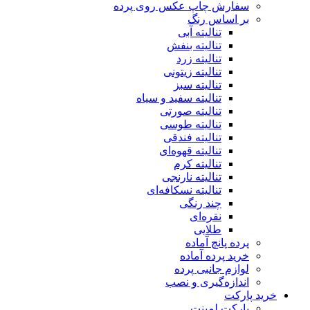
سفارش چاپ عکس روی پرده
بر اساس رنگ
تنالیته آبی
تنالیته بنفش
تنالیته زرد
تنالیته زیتونی
تنالیته سبز
تنالیته سفید و سیاه
تنالیته صورتی
تنالیته طوسی
تنالیته فندقی
تنالیته قهوه‌ای
تنالیته کرم
تنالیته نارنجی
تنالیته نسکافه‌ای
چند رنگی
نقره‌ای
طلایی
پرده پانچ آماده
خرید پرده آماده
لوازم جانبی پرده
اندازه‌گیری و نصب
خرید پارکت
پارکت لمینت