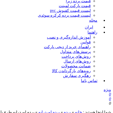
قیمت پرده زبرا
قیمت پارکت لمینت
لیست قیمت کفپوش pvc
لیست قیمت پرده کرکره سوئدی
مجله
ایران
راهنما
آموزش اندازه‌گیری و نصب
قوانین
راهنمای خرید از دیجی پارکت
پرسش‌های متداول
روش‌های پرداخت
روش‌های ارسال
ضمانت محصولات
رویه‌های بازگرداندن کالا
رهگیری سفارش
تماس باما
ویژه
0
0
0
شما اینجا هستید :
خانه
»
پرده
»
پرده لوردراپه
»
پرده لوردراپه طرح بام