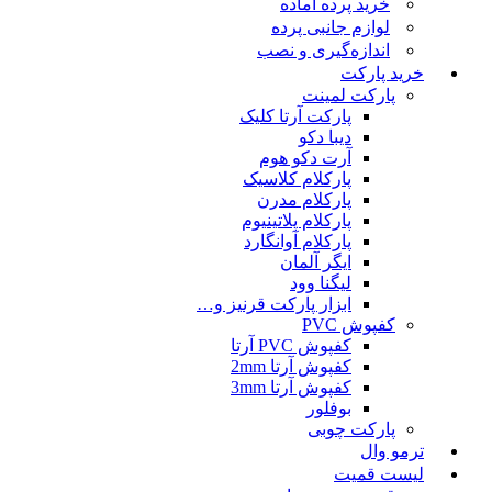
خرید پرده آماده
لوازم جانبی پرده
اندازه‌گیری و نصب
خرید پارکت
پارکت لمینت
پارکت آرتا کلیک
دیبا دکو
آرت دکو هوم
پارکلام کلاسیک
پارکلام مدرن
پارکلام پلاتینیوم
پارکلام آوانگارد
ایگر آلمان
لیگنا وود
ابزار پارکت قرنیز و…
کفپوش PVC
کفپوش PVC آرتا
کفپوش آرتا 2mm
کفپوش آرتا 3mm
بوفلور
پارکت چوبی
ترمو وال
لیست قمیت