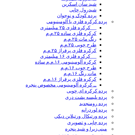
شید سان اسکرین
شیدرول چاپی
پرده کودک و نوجوان
پرده کرکره فلزی یا آلومینیومی
__ کرکره فلزی ۲۵ میلیمتری
کرکره فلزی ساده ۲۵.م.م
رنگ مات ۲۵.م.م
طرح چوبی ۲۵.م.م
کرکره فلزی پرفراژ ۲۵.م.م
__ کرکره فلزی ۱۶ میلیمتری
کرکره آلومینیومی ۱۶.م.م ساده
طرح چوب ۱۶.م.م
مات رنگ ۱۶.م.م
کرکره فلزی پرفراژ ۱۶.م.م
ــ کرکره آلومینیومی مخصوص پنجره
پرده کرکره ای چوبی
پرده پلیسه پشت دری
پرده رومن
جدید
پرده لوردراپه
پرده ورتیکال ورتیلاین دیکی
پرده چاپی و تصویری
مینی‌زبرا و شید پنجره