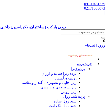
09100461325
02171053073
|
دیجی پارکت | ساختمان، دکوراسیون داخلی 
0
ورود | ثبت‌نام
خرید پرده
پرده زبرا
پرده زبرا ساده و ارزان
پرده زبرا جدید
زبرا چاپی و تصویری ، گلدار و نقاشی
زبرا سه بعدی و هندسی
زبرا رومن
پرده شید رول
شید رول ساده
شید رول بلک اوت