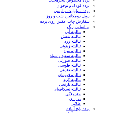
پرده مخصوص پنجره
جدید
پرده کودک و نوجوان
پرده سیلوئیت و ارسی
دوبل دومکانیزه شب و روز
سفارش چاپ عکس روی پرده
بر اساس رنگ
تنالیته آبی
تنالیته بنفش
تنالیته زرد
تنالیته زیتونی
تنالیته سبز
تنالیته سفید و سیاه
تنالیته صورتی
تنالیته طوسی
تنالیته فندقی
تنالیته قهوه‌ای
تنالیته کرم
تنالیته نارنجی
تنالیته نسکافه‌ای
چند رنگی
نقره‌ای
طلایی
پرده پانچ آماده