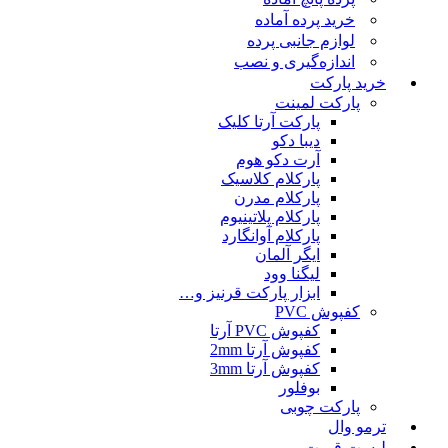
خرید پرده آماده
لوازم جانبی پرده
اندازه‌گیری و نصب
خرید پارکت
پارکت لمینت
پارکت آرتا کلیک
دیبا دکو
آرت دکو هوم
پارکلام کلاسیک
پارکلام مدرن
پارکلام پلاتینیوم
پارکلام آوانگارد
ایگر آلمان
لیگنا وود
ابزار پارکت قرنیز و…
کفپوش PVC
کفپوش PVC آرتا
کفپوش آرتا 2mm
کفپوش آرتا 3mm
بوفلور
پارکت چوبی
ترمو وال
لیست قمیت