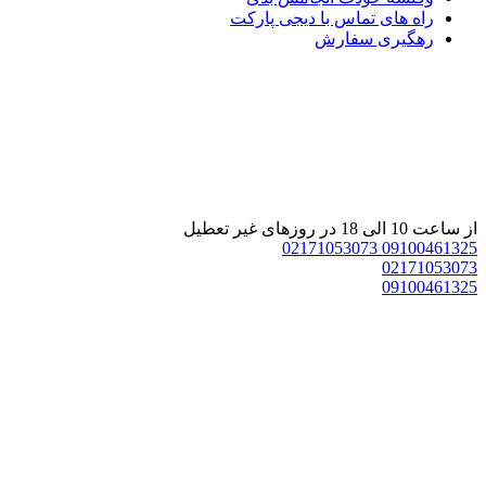
راه های تماس با دیجی پارکت
رهگیری سفارش
 ساعت 10 الی 18 در روزهای غیر تعطیل
02171053073
0910046132
0217105307
0910046132