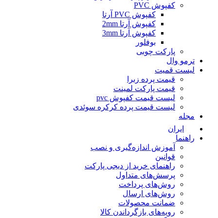
کفپوش PVC
کفپوش PVC آرتا
کفپوش آرتا 2mm
کفپوش آرتا 3mm
بوفلور
پارکت چوبی
ترمو وال
لیست قمیت
قیمت پرده زبرا
قیمت پارکت لمینت
لیست قیمت کفپوش pvc
لیست قیمت پرده کرکره سوئدی
مجله
ایران
راهنما
آموزش اندازه‌گیری و نصب
قوانین
راهنمای خرید از دیجی پارکت
پرسش‌های متداول
روش‌های پرداخت
روش‌های ارسال
ضمانت محصولات
رویه‌های بازگرداندن کالا