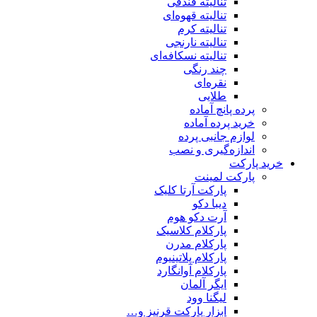
تنالیته فندقی
تنالیته قهوه‌ای
تنالیته کرم
تنالیته نارنجی
تنالیته نسکافه‌ای
چند رنگی
نقره‌ای
طلایی
پرده پانچ آماده
خرید پرده آماده
لوازم جانبی پرده
اندازه‌گیری و نصب
خرید پارکت
پارکت لمینت
پارکت آرتا کلیک
دیبا دکو
آرت دکو هوم
پارکلام کلاسیک
پارکلام مدرن
پارکلام پلاتینیوم
پارکلام آوانگارد
ایگر آلمان
لیگنا وود
ابزار پارکت قرنیز و…