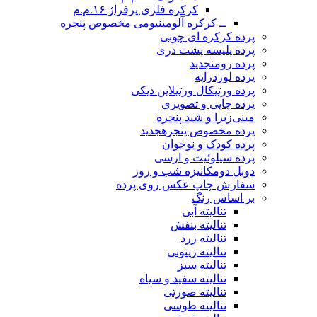
کرکره فلزی پرفراژ ۱۶.م.م
ــ کرکره آلومینیومی مخصوص پنجره
پرده کرکره ای چوبی
پرده پلیسه پشت دری
پرده رومن
جدید
پرده لوردراپه
پرده ورتیکال ورتیلاین دیکی
پرده چاپی و تصویری
مینی‌زبرا و شید پنجره
پرده مخصوص پنجره
جدید
پرده کودک و نوجوان
پرده سیلوئیت و ارسی
دوبل دومکانیزه شب و روز
سفارش چاپ عکس روی پرده
بر اساس رنگ
تنالیته آبی
تنالیته بنفش
تنالیته زرد
تنالیته زیتونی
تنالیته سبز
تنالیته سفید و سیاه
تنالیته صورتی
تنالیته طوسی