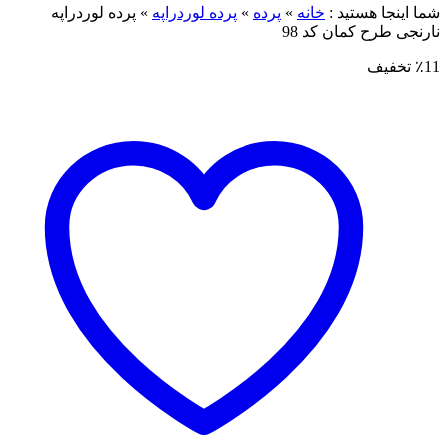
ما اینجا هستید :
خانه
»
پرده
»
پرده لوردراپه
»
پرده لوردراپه
ارنجی طرح کمان کد 98
٪1 تخفیف