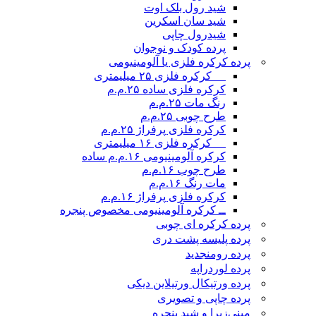
شید رول بلک اوت
شید سان اسکرین
شیدرول چاپی
پرده کودک و نوجوان
پرده کرکره فلزی یا آلومینیومی
__ کرکره فلزی ۲۵ میلیمتری
کرکره فلزی ساده ۲۵.م.م
رنگ مات ۲۵.م.م
طرح چوبی ۲۵.م.م
کرکره فلزی پرفراژ ۲۵.م.م
__ کرکره فلزی ۱۶ میلیمتری
کرکره آلومینیومی ۱۶.م.م ساده
طرح چوب ۱۶.م.م
مات رنگ ۱۶.م.م
کرکره فلزی پرفراژ ۱۶.م.م
ــ کرکره آلومینیومی مخصوص پنجره
پرده کرکره ای چوبی
پرده پلیسه پشت دری
پرده رومن
جدید
پرده لوردراپه
پرده ورتیکال ورتیلاین دیکی
پرده چاپی و تصویری
مینی‌زبرا و شید پنجره