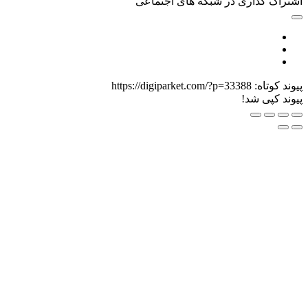
شتراک گذاری در شبکه های اجتماعی
یوند کوتاه:
https://digiparket.com/?p=33388
یوند کپی شد!