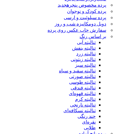
پرده مخصوص پنجره
جدید
پرده کودک و نوجوان
پرده سیلوئیت و ارسی
دوبل دومکانیزه شب و روز
سفارش چاپ عکس روی پرده
بر اساس رنگ
تنالیته آبی
تنالیته بنفش
تنالیته زرد
تنالیته زیتونی
تنالیته سبز
تنالیته سفید و سیاه
تنالیته صورتی
تنالیته طوسی
تنالیته فندقی
تنالیته قهوه‌ای
تنالیته کرم
تنالیته نارنجی
تنالیته نسکافه‌ای
چند رنگی
نقره‌ای
طلایی
پرده پانچ آماده