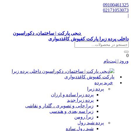
0910046132
0217105307
دیجی پارکت | ساختمان، دکوراسیون
اخلی پرده زبرا پارکت کفپوش کاغذدیواری
رود | ثبت‌نام
خرید پرده
پرده زبرا
پرده زبرا ساده و ارزان
پرده زبرا جدید
زبرا چاپی و تصویری ، گلدار و نقاشی
زبرا سه بعدی و هندسی
زبرا رومن
پرده شید رول
شید رول ساده