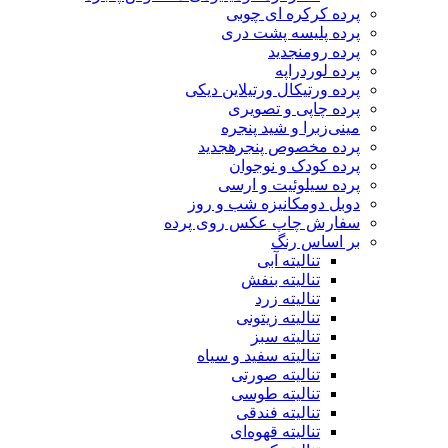
پرده کرکره ای چوبی
پرده پلیسه پشت دری
پرده رومن
جدید
پرده لوردراپه
پرده ورتیکال ورتیلاین دیکی
پرده چاپی و تصویری
مینی‌زبرا و شید پنجره
پرده مخصوص پنجره
جدید
پرده کودک و نوجوان
پرده سیلوئیت و ارسی
دوبل دومکانیزه شب و روز
سفارش چاپ عکس روی پرده
بر اساس رنگ
تنالیته آبی
تنالیته بنفش
تنالیته زرد
تنالیته زیتونی
تنالیته سبز
تنالیته سفید و سیاه
تنالیته صورتی
تنالیته طوسی
تنالیته فندقی
تنالیته قهوه‌ای