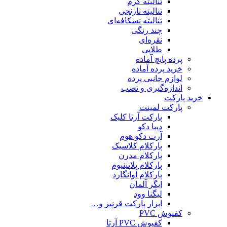
تنالیته کرم
تنالیته نارنجی
تنالیته نسکافه‌ای
چند رنگی
نقره‌ای
طلایی
پرده پانچ آماده
خرید پرده آماده
لوازم جانبی پرده
اندازه‌گیری و نصب
خرید پارکت
پارکت لمینت
پارکت آرتا کلیک
دیبا دکو
آرت دکو هوم
پارکلام کلاسیک
پارکلام مدرن
پارکلام پلاتینیوم
پارکلام آوانگارد
ایگر آلمان
لیگنا وود
ابزار پارکت قرنیز و…
کفپوش PVC
کفپوش PVC آرتا