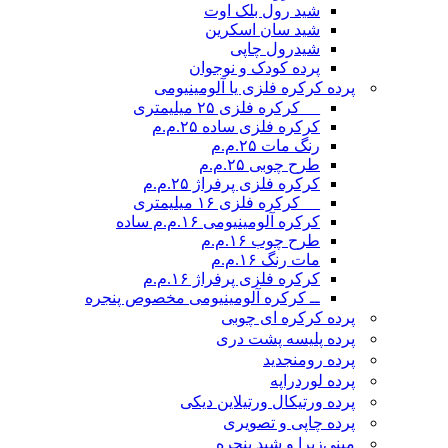
شید رول بلک اوت
شید سان اسکرین
شیدرول چاپی
پرده کودک و نوجوان
پرده کرکره فلزی یا آلومینیومی
__ کرکره فلزی ۲۵ میلیمتری
کرکره فلزی ساده ۲۵.م.م
رنگ مات ۲۵.م.م
طرح چوبی ۲۵.م.م
کرکره فلزی پرفراژ ۲۵.م.م
__ کرکره فلزی ۱۶ میلیمتری
کرکره آلومینیومی ۱۶.م.م ساده
طرح چوب ۱۶.م.م
مات رنگ ۱۶.م.م
کرکره فلزی پرفراژ ۱۶.م.م
ــ کرکره آلومینیومی مخصوص پنجره
پرده کرکره ای چوبی
پرده پلیسه پشت دری
پرده رومن
جدید
پرده لوردراپه
پرده ورتیکال ورتیلاین دیکی
پرده چاپی و تصویری
مینی‌زبرا و شید پنجره