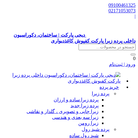
0910046132
0217105307
دیجی پارکت | ساختمان، دکوراسیون
اخلی پرده زبرا پارکت کفپوش کاغذدیواری
رود | ثبت‌نام
خرید پرده
پرده زبرا
پرده زبرا ساده و ارزان
پرده زبرا جدید
زبرا چاپی و تصویری ، گلدار و نقاشی
زبرا سه بعدی و هندسی
زبرا رومن
پرده شید رول
شید رول ساده