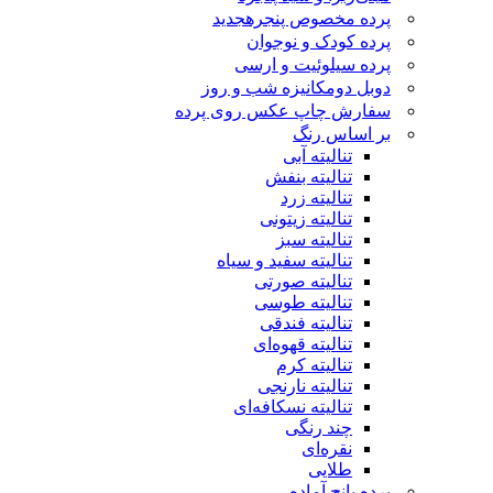
پرده مخصوص پنجره
جدید
پرده کودک و نوجوان
پرده سیلوئیت و ارسی
دوبل دومکانیزه شب و روز
سفارش چاپ عکس روی پرده
بر اساس رنگ
تنالیته آبی
تنالیته بنفش
تنالیته زرد
تنالیته زیتونی
تنالیته سبز
تنالیته سفید و سیاه
تنالیته صورتی
تنالیته طوسی
تنالیته فندقی
تنالیته قهوه‌ای
تنالیته کرم
تنالیته نارنجی
تنالیته نسکافه‌ای
چند رنگی
نقره‌ای
طلایی
پرده پانچ آماده