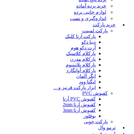
خرید پرده آماده
لوازم جانبی پرده
اندازه‌گیری و نصب
خرید پارکت
پارکت لمینت
پارکت آرتا کلیک
دیبا دکو
آرت دکو هوم
پارکلام کلاسیک
پارکلام مدرن
پارکلام پلاتینیوم
پارکلام آوانگارد
ایگر آلمان
لیگنا وود
ابزار پارکت قرنیز و…
کفپوش PVC
کفپوش PVC آرتا
کفپوش آرتا 2mm
کفپوش آرتا 3mm
بوفلور
پارکت چوبی
ترمو وال
لیست قمیت