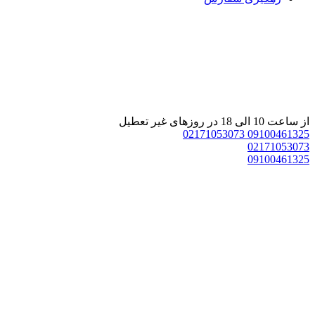
 ساعت 10 الی 18 در روزهای غیر تعطیل
02171053073
0910046132
0217105307
0910046132