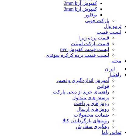
کفپوش آرتا 2mm
کفپوش آرتا 3mm
بوفلور
پارکت چوبی
ترمو وال
لیست قمیت
قیمت پرده زبرا
قیمت پارکت لمینت
لیست قیمت کفپوش pvc
لیست قیمت پرده کرکره سوئدی
مجله
ایران
راهنما
آموزش اندازه‌گیری و نصب
قوانین
راهنمای خرید از دیجی پارکت
پرسش‌های متداول
روش‌های پرداخت
روش‌های ارسال
ضمانت محصولات
رویه‌های بازگرداندن کالا
رهگیری سفارش
تماس باما