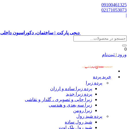
09100461325
02171053073
|
دیجی پارکت | ساختمان، دکوراسیون داخلی 
0
ورود | ثبت‌نام
خرید پرده
پرده زبرا
پرده زبرا ساده و ارزان
پرده زبرا جدید
زبرا چاپی و تصویری ، گلدار و نقاشی
زبرا سه بعدی و هندسی
زبرا رومن
پرده شید رول
شید رول ساده
شید رول بلک اوت