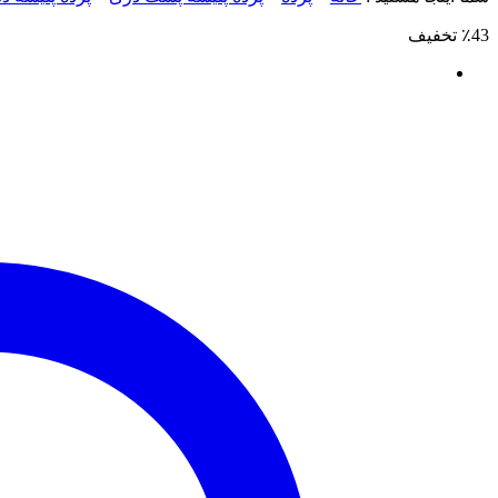
٪43 تخفیف