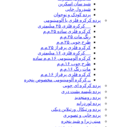
شید سان اسکرین
شیدرول چاپی
پرده کودک و نوجوان
پرده کرکره فلزی یا آلومینیومی
__ کرکره فلزی ۲۵ میلیمتری
کرکره فلزی ساده ۲۵.م.م
رنگ مات ۲۵.م.م
طرح چوبی ۲۵.م.م
کرکره فلزی پرفراژ ۲۵.م.م
__ کرکره فلزی ۱۶ میلیمتری
کرکره آلومینیومی ۱۶.م.م ساده
طرح چوب ۱۶.م.م
مات رنگ ۱۶.م.م
کرکره فلزی پرفراژ ۱۶.م.م
ــ کرکره آلومینیومی مخصوص پنجره
پرده کرکره ای چوبی
پرده پلیسه پشت دری
پرده رومن
جدید
پرده لوردراپه
پرده ورتیکال ورتیلاین دیکی
پرده چاپی و تصویری
مینی‌زبرا و شید پنجره