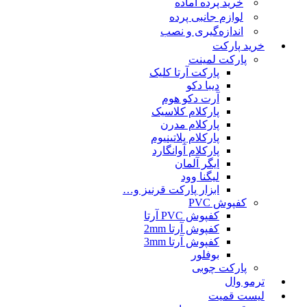
خرید پرده آماده
لوازم جانبی پرده
اندازه‌گیری و نصب
خرید پارکت
پارکت لمینت
پارکت آرتا کلیک
دیبا دکو
آرت دکو هوم
پارکلام کلاسیک
پارکلام مدرن
پارکلام پلاتینیوم
پارکلام آوانگارد
ایگر آلمان
لیگنا وود
ابزار پارکت قرنیز و…
کفپوش PVC
کفپوش PVC آرتا
کفپوش آرتا 2mm
کفپوش آرتا 3mm
بوفلور
پارکت چوبی
ترمو وال
لیست قمیت