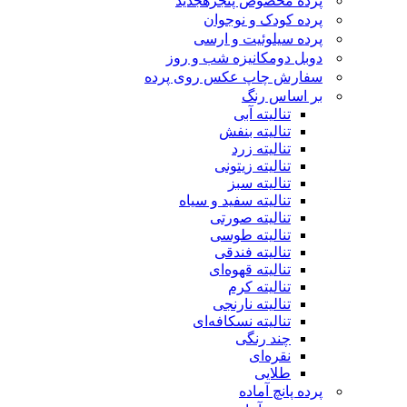
پرده مخصوص پنجره
جدید
پرده کودک و نوجوان
پرده سیلوئیت و ارسی
دوبل دومکانیزه شب و روز
سفارش چاپ عکس روی پرده
بر اساس رنگ
تنالیته آبی
تنالیته بنفش
تنالیته زرد
تنالیته زیتونی
تنالیته سبز
تنالیته سفید و سیاه
تنالیته صورتی
تنالیته طوسی
تنالیته فندقی
تنالیته قهوه‌ای
تنالیته کرم
تنالیته نارنجی
تنالیته نسکافه‌ای
چند رنگی
نقره‌ای
طلایی
پرده پانچ آماده