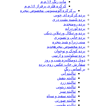
مات رنگ ۱۶.م.م
کرکره فلزی پرفراژ ۱۶.م.م
ــ کرکره آلومینیومی مخصوص پنجره
پرده کرکره ای چوبی
پرده پلیسه پشت دری
پرده رومن
جدید
پرده لوردراپه
پرده ورتیکال ورتیلاین دیکی
پرده چاپی و تصویری
مینی‌زبرا و شید پنجره
پرده مخصوص پنجره
جدید
پرده کودک و نوجوان
پرده سیلوئیت و ارسی
دوبل دومکانیزه شب و روز
سفارش چاپ عکس روی پرده
بر اساس رنگ
تنالیته آبی
تنالیته بنفش
تنالیته زرد
تنالیته زیتونی
تنالیته سبز
تنالیته سفید و سیاه
تنالیته صورتی
تنالیته طوسی