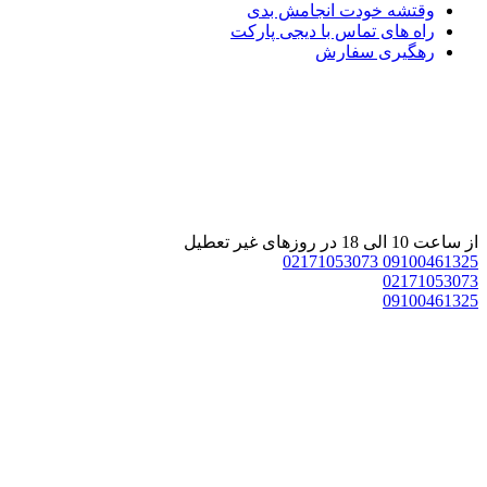
وقتشه خودت انجامش بدی
راه های تماس با دیجی پارکت
رهگیری سفارش
از ساعت 10 الی 18 در روزهای غیر تعطیل
02171053073
09100461325
02171053073
09100461325