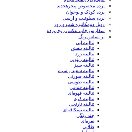
پرده مخصوص پنجره
جدید
پرده کودک و نوجوان
پرده سیلوئیت و ارسی
دوبل دومکانیزه شب و روز
سفارش چاپ عکس روی پرده
بر اساس رنگ
تنالیته آبی
تنالیته بنفش
تنالیته زرد
تنالیته زیتونی
تنالیته سبز
تنالیته سفید و سیاه
تنالیته صورتی
تنالیته طوسی
تنالیته فندقی
تنالیته قهوه‌ای
تنالیته کرم
تنالیته نارنجی
تنالیته نسکافه‌ای
چند رنگی
نقره‌ای
طلایی