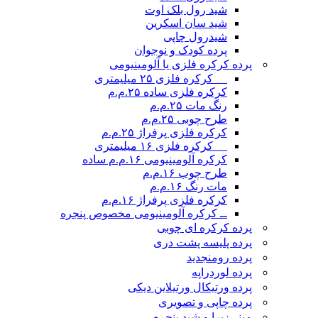
شید رول بلک اوت
شید سان اسکرین
شیدرول چاپی
پرده کودک و نوجوان
پرده کرکره فلزی یا آلومینیومی
__ کرکره فلزی ۲۵ میلیمتری
کرکره فلزی ساده ۲۵.م.م
رنگ مات ۲۵.م.م
طرح چوبی ۲۵.م.م
کرکره فلزی پرفراژ ۲۵.م.م
__ کرکره فلزی ۱۶ میلیمتری
کرکره آلومینیومی ۱۶.م.م ساده
طرح چوب ۱۶.م.م
مات رنگ ۱۶.م.م
کرکره فلزی پرفراژ ۱۶.م.م
ــ کرکره آلومینیومی مخصوص پنجره
پرده کرکره ای چوبی
پرده پلیسه پشت دری
پرده رومن
جدید
پرده لوردراپه
پرده ورتیکال ورتیلاین دیکی
پرده چاپی و تصویری
مینی‌زبرا و شید پنجره