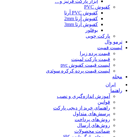
ابزار پارکت قرنیز و…
کفپوش PVC
کفپوش PVC آرتا
کفپوش آرتا 2mm
کفپوش آرتا 3mm
بوفلور
پارکت چوبی
ترمو وال
لیست قمیت
قیمت پرده زبرا
قیمت پارکت لمینت
لیست قیمت کفپوش pvc
لیست قیمت پرده کرکره سوئدی
مجله
ایران
راهنما
آموزش اندازه‌گیری و نصب
قوانین
راهنمای خرید از دیجی پارکت
پرسش‌های متداول
روش‌های پرداخت
روش‌های ارسال
ضمانت محصولات
رویه‌های بازگرداندن کالا