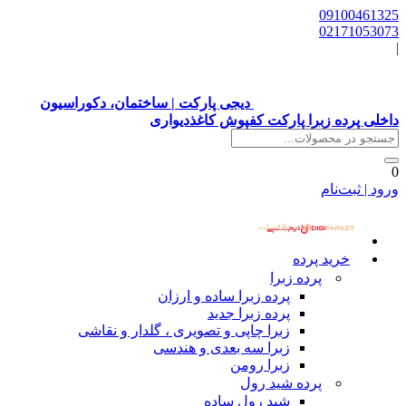
09100461325
02171053073
|
دیجی پارکت | ساختمان، دکوراسیون
داخلی پرده زبرا پارکت کفپوش کاغذدیواری
0
ورود | ثبت‌نام
خرید پرده
پرده زبرا
پرده زبرا ساده و ارزان
پرده زبرا جدید
زبرا چاپی و تصویری ، گلدار و نقاشی
زبرا سه بعدی و هندسی
زبرا رومن
پرده شید رول
شید رول ساده