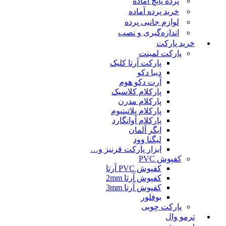
پرده پانچ آماده
خرید پرده آماده
لوازم جانبی پرده
اندازه‌گیری و نصب
خرید پارکت
پارکت لمینت
پارکت آرتا کلیک
دیبا دکو
آرت دکو هوم
پارکلام کلاسیک
پارکلام مدرن
پارکلام پلاتینیوم
پارکلام آوانگارد
ایگر آلمان
لیگنا وود
ابزار پارکت قرنیز و…
کفپوش PVC
کفپوش PVC آرتا
کفپوش آرتا 2mm
کفپوش آرتا 3mm
بوفلور
پارکت چوبی
ترمو وال