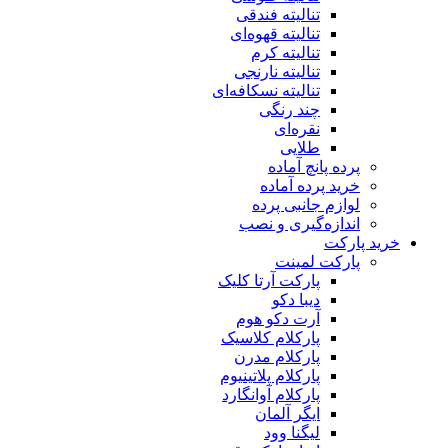
تنالیته فندقی
تنالیته قهوه‌ای
تنالیته کرم
تنالیته نارنجی
تنالیته نسکافه‌ای
چند رنگی
نقره‌ای
طلایی
پرده پانچ آماده
خرید پرده آماده
لوازم جانبی پرده
اندازه‌گیری و نصب
خرید پارکت
پارکت لمینت
پارکت آرتا کلیک
دیبا دکو
آرت دکو هوم
پارکلام کلاسیک
پارکلام مدرن
پارکلام پلاتینیوم
پارکلام آوانگارد
ایگر آلمان
لیگنا وود