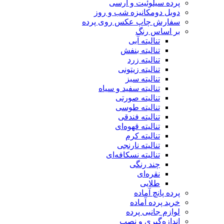
پرده سیلوئیت و ارسی
دوبل دومکانیزه شب و روز
سفارش چاپ عکس روی پرده
بر اساس رنگ
تنالیته آبی
تنالیته بنفش
تنالیته زرد
تنالیته زیتونی
تنالیته سبز
تنالیته سفید و سیاه
تنالیته صورتی
تنالیته طوسی
تنالیته فندقی
تنالیته قهوه‌ای
تنالیته کرم
تنالیته نارنجی
تنالیته نسکافه‌ای
چند رنگی
نقره‌ای
طلایی
پرده پانچ آماده
خرید پرده آماده
لوازم جانبی پرده
اندازه‌گیری و نصب