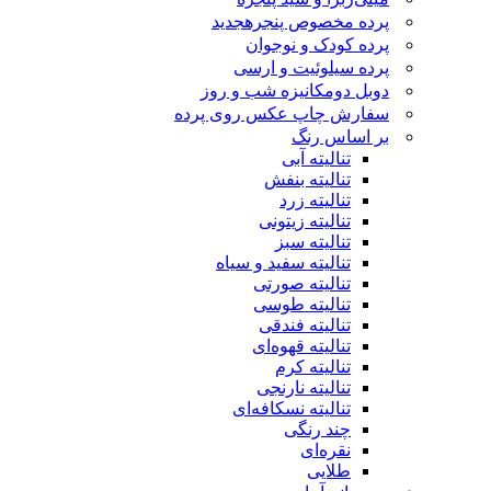
پرده مخصوص پنجره
جدید
پرده کودک و نوجوان
پرده سیلوئیت و ارسی
دوبل دومکانیزه شب و روز
سفارش چاپ عکس روی پرده
بر اساس رنگ
تنالیته آبی
تنالیته بنفش
تنالیته زرد
تنالیته زیتونی
تنالیته سبز
تنالیته سفید و سیاه
تنالیته صورتی
تنالیته طوسی
تنالیته فندقی
تنالیته قهوه‌ای
تنالیته کرم
تنالیته نارنجی
تنالیته نسکافه‌ای
چند رنگی
نقره‌ای
طلایی