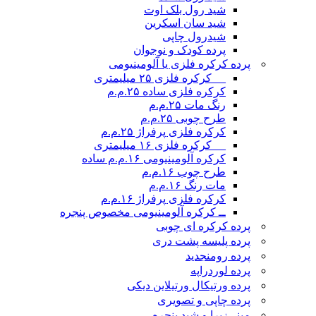
شید رول بلک اوت
شید سان اسکرین
شیدرول چاپی
پرده کودک و نوجوان
پرده کرکره فلزی یا آلومینیومی
__ کرکره فلزی ۲۵ میلیمتری
کرکره فلزی ساده ۲۵.م.م
رنگ مات ۲۵.م.م
طرح چوبی ۲۵.م.م
کرکره فلزی پرفراژ ۲۵.م.م
__ کرکره فلزی ۱۶ میلیمتری
کرکره آلومینیومی ۱۶.م.م ساده
طرح چوب ۱۶.م.م
مات رنگ ۱۶.م.م
کرکره فلزی پرفراژ ۱۶.م.م
ــ کرکره آلومینیومی مخصوص پنجره
پرده کرکره ای چوبی
پرده پلیسه پشت دری
پرده رومن
جدید
پرده لوردراپه
پرده ورتیکال ورتیلاین دیکی
پرده چاپی و تصویری
مینی‌زبرا و شید پنجره