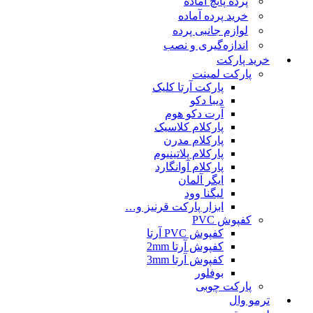
پرده پانچ آماده
خرید پرده آماده
لوازم جانبی پرده
اندازه‌گیری و نصب
خرید پارکت
پارکت لمینت
پارکت آرتا کلیک
دیبا دکو
آرت دکو هوم
پارکلام کلاسیک
پارکلام مدرن
پارکلام پلاتینیوم
پارکلام آوانگارد
ایگر آلمان
لیگنا وود
ابزار پارکت قرنیز و…
کفپوش PVC
کفپوش PVC آرتا
کفپوش آرتا 2mm
کفپوش آرتا 3mm
بوفلور
پارکت چوبی
ترمو وال