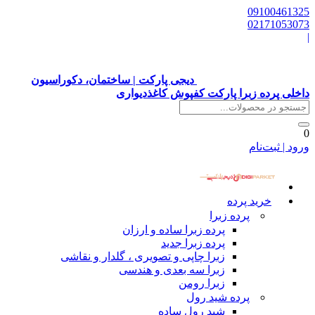
09100461325
02171053073
|
دیجی پارکت | ساختمان، دکوراسیون
داخلی پرده زبرا پارکت کفپوش کاغذدیواری
0
ورود | ثبت‌نام
خرید پرده
پرده زبرا
پرده زبرا ساده و ارزان
پرده زبرا جدید
زبرا چاپی و تصویری ، گلدار و نقاشی
زبرا سه بعدی و هندسی
زبرا رومن
پرده شید رول
شید رول ساده