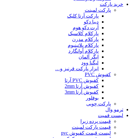
خرید پارکت
پارکت لمینت
پارکت آرتا کلیک
دیبا دکو
آرت دکو هوم
پارکلام کلاسیک
پارکلام مدرن
پارکلام پلاتینیوم
پارکلام آوانگارد
ایگر آلمان
لیگنا وود
ابزار پارکت قرنیز و…
کفپوش PVC
کفپوش PVC آرتا
کفپوش آرتا 2mm
کفپوش آرتا 3mm
بوفلور
پارکت چوبی
ترمو وال
لیست قمیت
قیمت پرده زبرا
قیمت پارکت لمینت
لیست قیمت کفپوش pvc