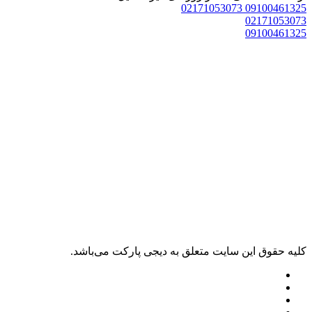
02171053073
09100461325
02171053073
09100461325
کليه حقوق اين سايت متعلق به دیجی پارکت می‌باشد.