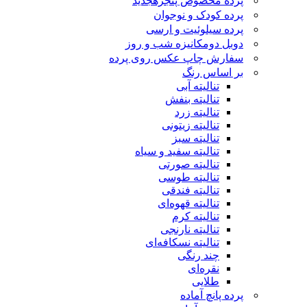
پرده مخصوص پنجره
جدید
پرده کودک و نوجوان
پرده سیلوئیت و ارسی
دوبل دومکانیزه شب و روز
سفارش چاپ عکس روی پرده
بر اساس رنگ
تنالیته آبی
تنالیته بنفش
تنالیته زرد
تنالیته زیتونی
تنالیته سبز
تنالیته سفید و سیاه
تنالیته صورتی
تنالیته طوسی
تنالیته فندقی
تنالیته قهوه‌ای
تنالیته کرم
تنالیته نارنجی
تنالیته نسکافه‌ای
چند رنگی
نقره‌ای
طلایی
پرده پانچ آماده