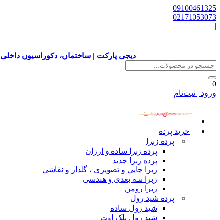
09100461325
02171053073
|
دیجی پارکت | ساختمان، دکوراسیون داخلی 
0
ورود | ثبت‌نام
خرید پرده
پرده زبرا
پرده زبرا ساده و ارزان
پرده زبرا جدید
زبرا چاپی و تصویری ، گلدار و نقاشی
زبرا سه بعدی و هندسی
زبرا رومن
پرده شید رول
شید رول ساده
شید رول بلک اوت