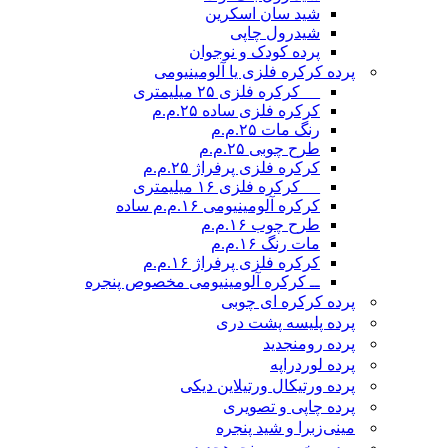
شید سان اسکرین
شیدرول چاپی
پرده کودک و نوجوان
پرده کرکره فلزی یا آلومینیومی
__ کرکره فلزی ۲۵ میلیمتری
کرکره فلزی ساده ۲۵.م.م
رنگ مات ۲۵.م.م
طرح چوبی ۲۵.م.م
کرکره فلزی پرفراژ ۲۵.م.م
__ کرکره فلزی ۱۶ میلیمتری
کرکره آلومینیومی ۱۶.م.م ساده
طرح چوب ۱۶.م.م
مات رنگ ۱۶.م.م
کرکره فلزی پرفراژ ۱۶.م.م
ــ کرکره آلومینیومی مخصوص پنجره
پرده کرکره ای چوبی
پرده پلیسه پشت دری
پرده رومن
جدید
پرده لوردراپه
پرده ورتیکال ورتیلاین دیکی
پرده چاپی و تصویری
مینی‌زبرا و شید پنجره