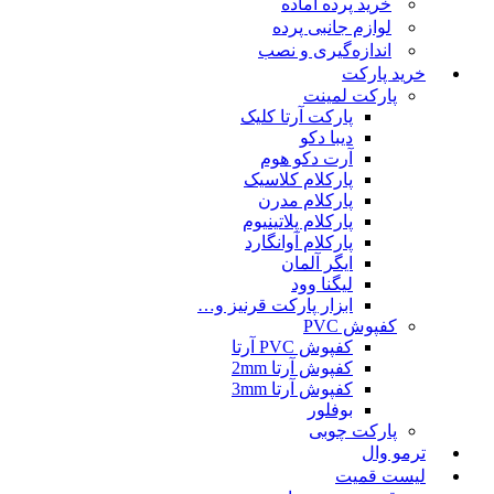
خرید پرده آماده
لوازم جانبی پرده
اندازه‌گیری و نصب
خرید پارکت
پارکت لمینت
پارکت آرتا کلیک
دیبا دکو
آرت دکو هوم
پارکلام کلاسیک
پارکلام مدرن
پارکلام پلاتینیوم
پارکلام آوانگارد
ایگر آلمان
لیگنا وود
ابزار پارکت قرنیز و…
کفپوش PVC
کفپوش PVC آرتا
کفپوش آرتا 2mm
کفپوش آرتا 3mm
بوفلور
پارکت چوبی
ترمو وال
لیست قمیت