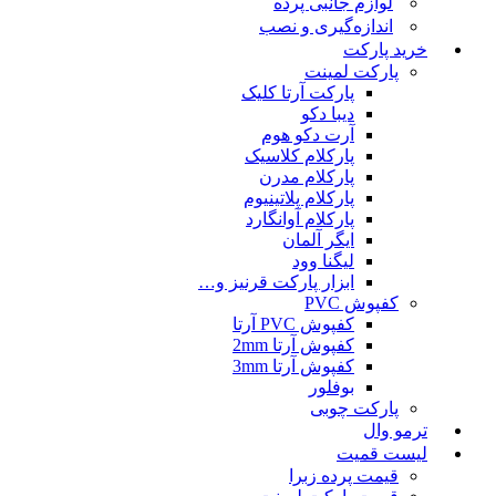
لوازم جانبی پرده
اندازه‌گیری و نصب
خرید پارکت
پارکت لمینت
پارکت آرتا کلیک
دیبا دکو
آرت دکو هوم
پارکلام کلاسیک
پارکلام مدرن
پارکلام پلاتینیوم
پارکلام آوانگارد
ایگر آلمان
لیگنا وود
ابزار پارکت قرنیز و…
کفپوش PVC
کفپوش PVC آرتا
کفپوش آرتا 2mm
کفپوش آرتا 3mm
بوفلور
پارکت چوبی
ترمو وال
لیست قمیت
قیمت پرده زبرا