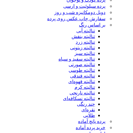
پرده سیلوئیت و ارسی
دوبل دومکانیزه شب و روز
سفارش چاپ عکس روی پرده
بر اساس رنگ
تنالیته آبی
تنالیته بنفش
تنالیته زرد
تنالیته زیتونی
تنالیته سبز
تنالیته سفید و سیاه
تنالیته صورتی
تنالیته طوسی
تنالیته فندقی
تنالیته قهوه‌ای
تنالیته کرم
تنالیته نارنجی
تنالیته نسکافه‌ای
چند رنگی
نقره‌ای
طلایی
پرده پانچ آماده
خرید پرده آماده