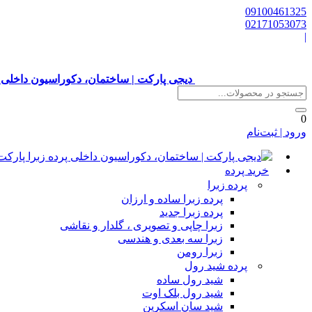
09100461325
02171053073
|
دیجی پارکت | ساختمان، دکوراسیون داخلی 
0
ورود | ثبت‌نام
خرید پرده
پرده زبرا
پرده زبرا ساده و ارزان
پرده زبرا جدید
زبرا چاپی و تصویری ، گلدار و نقاشی
زبرا سه بعدی و هندسی
زبرا رومن
پرده شید رول
شید رول ساده
شید رول بلک اوت
شید سان اسکرین