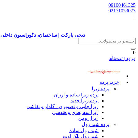
09100461325
02171053073
|
دیجی پارکت | ساختمان، دکوراسیون داخلی 
0
ورود | ثبت‌نام
خرید پرده
پرده زبرا
پرده زبرا ساده و ارزان
پرده زبرا جدید
زبرا چاپی و تصویری ، گلدار و نقاشی
زبرا سه بعدی و هندسی
زبرا رومن
پرده شید رول
شید رول ساده
شید رول بلک اوت