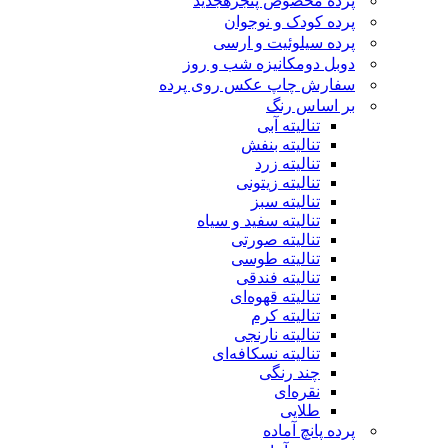
پرده مخصوص پنجره
جدید
پرده کودک و نوجوان
پرده سیلوئیت و ارسی
دوبل دومکانیزه شب و روز
سفارش چاپ عکس روی پرده
بر اساس رنگ
تنالیته آبی
تنالیته بنفش
تنالیته زرد
تنالیته زیتونی
تنالیته سبز
تنالیته سفید و سیاه
تنالیته صورتی
تنالیته طوسی
تنالیته فندقی
تنالیته قهوه‌ای
تنالیته کرم
تنالیته نارنجی
تنالیته نسکافه‌ای
چند رنگی
نقره‌ای
طلایی
پرده پانچ آماده