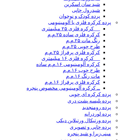
شید سان اسکرین
شیدرول چاپی
پرده کودک و نوجوان
پرده کرکره فلزی یا آلومینیومی
__ کرکره فلزی ۲۵ میلیمتری
کرکره فلزی ساده ۲۵.م.م
رنگ مات ۲۵.م.م
طرح چوبی ۲۵.م.م
کرکره فلزی پرفراژ ۲۵.م.م
__ کرکره فلزی ۱۶ میلیمتری
کرکره آلومینیومی ۱۶.م.م ساده
طرح چوب ۱۶.م.م
مات رنگ ۱۶.م.م
کرکره فلزی پرفراژ ۱۶.م.م
ــ کرکره آلومینیومی مخصوص پنجره
پرده کرکره ای چوبی
پرده پلیسه پشت دری
پرده رومن
جدید
پرده لوردراپه
پرده ورتیکال ورتیلاین دیکی
پرده چاپی و تصویری
مینی‌زبرا و شید پنجره