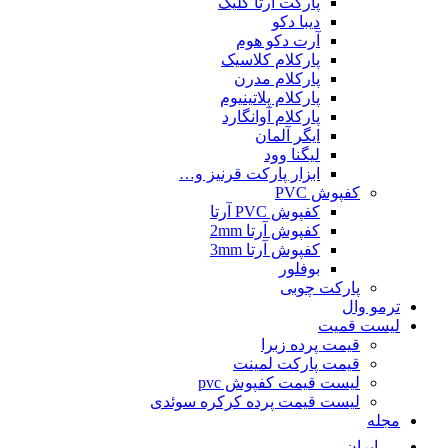
پارکت آرتا کلیک
دیبا دکو
آرت دکو هوم
پارکلام کلاسیک
پارکلام مدرن
پارکلام پلاتینیوم
پارکلام آوانگارد
ایگر آلمان
لیگنا وود
ابزار پارکت قرنیز و…
کفپوش PVC
کفپوش PVC آرتا
کفپوش آرتا 2mm
کفپوش آرتا 3mm
بوفلور
پارکت چوبی
ترمو وال
لیست قمیت
قیمت پرده زبرا
قیمت پارکت لمینت
لیست قیمت کفپوش pvc
لیست قیمت پرده کرکره سوئدی
مجله
ایران