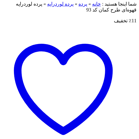
ما اینجا هستید :
خانه
»
پرده
»
پرده لوردراپه
»
پرده لوردراپه
هوه‌ای طرح کمان کد 93
٪1 تخفیف