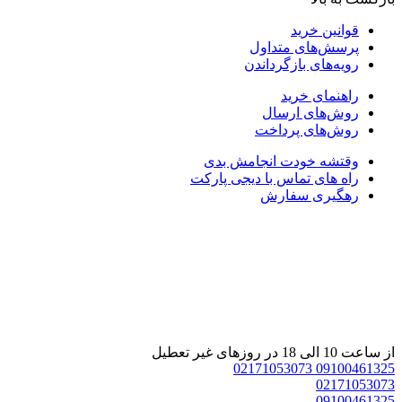
قوانین خرید
پرسش‌های متداول
رویه‌های بازگرداندن
راهنمای خرید
روش‌های ارسال
روش‌های پرداخت
وقتشه خودت انجامش بدی
راه های تماس با دیجی پارکت
رهگیری سفارش
 ساعت 10 الی 18 در روزهای غیر تعطیل
02171053073
0910046132
0217105307
0910046132