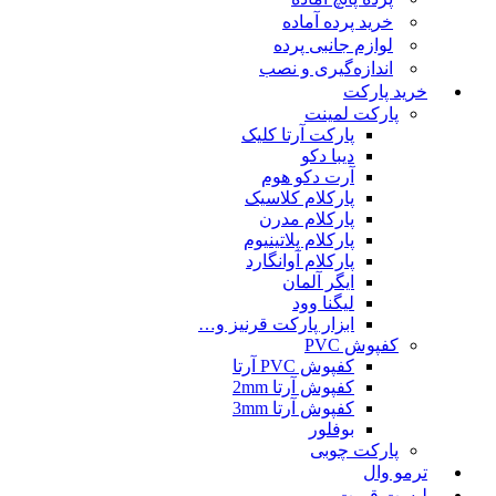
خرید پرده آماده
لوازم جانبی پرده
اندازه‌گیری و نصب
خرید پارکت
پارکت لمینت
پارکت آرتا کلیک
دیبا دکو
آرت دکو هوم
پارکلام کلاسیک
پارکلام مدرن
پارکلام پلاتینیوم
پارکلام آوانگارد
ایگر آلمان
لیگنا وود
ابزار پارکت قرنیز و…
کفپوش PVC
کفپوش PVC آرتا
کفپوش آرتا 2mm
کفپوش آرتا 3mm
بوفلور
پارکت چوبی
ترمو وال
لیست قمیت