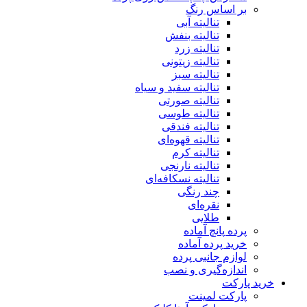
بر اساس رنگ
تنالیته آبی
تنالیته بنفش
تنالیته زرد
تنالیته زیتونی
تنالیته سبز
تنالیته سفید و سیاه
تنالیته صورتی
تنالیته طوسی
تنالیته فندقی
تنالیته قهوه‌ای
تنالیته کرم
تنالیته نارنجی
تنالیته نسکافه‌ای
چند رنگی
نقره‌ای
طلایی
پرده پانچ آماده
خرید پرده آماده
لوازم جانبی پرده
اندازه‌گیری و نصب
خرید پارکت
پارکت لمینت