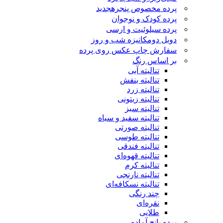
پرده مخصوص پنجره
جدید
پرده کودک و نوجوان
پرده سیلوئیت و ارسی
دوبل دومکانیزه شب و روز
سفارش چاپ عکس روی پرده
بر اساس رنگ
تنالیته آبی
تنالیته بنفش
تنالیته زرد
تنالیته زیتونی
تنالیته سبز
تنالیته سفید و سیاه
تنالیته صورتی
تنالیته طوسی
تنالیته فندقی
تنالیته قهوه‌ای
تنالیته کرم
تنالیته نارنجی
تنالیته نسکافه‌ای
چند رنگی
نقره‌ای
طلایی
پرده پانچ آماده