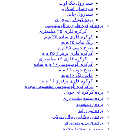
شید رول بلک اوت
شید سان اسکرین
شیدرول چاپی
پرده کودک و نوجوان
پرده کرکره فلزی یا آلومینیومی
__ کرکره فلزی ۲۵ میلیمتری
کرکره فلزی ساده ۲۵.م.م
رنگ مات ۲۵.م.م
طرح چوبی ۲۵.م.م
کرکره فلزی پرفراژ ۲۵.م.م
__ کرکره فلزی ۱۶ میلیمتری
کرکره آلومینیومی ۱۶.م.م ساده
طرح چوب ۱۶.م.م
مات رنگ ۱۶.م.م
کرکره فلزی پرفراژ ۱۶.م.م
ــ کرکره آلومینیومی مخصوص پنجره
پرده کرکره ای چوبی
پرده پلیسه پشت دری
پرده رومن
جدید
پرده لوردراپه
پرده ورتیکال ورتیلاین دیکی
پرده چاپی و تصویری
مینی‌زبرا و شید پنجره