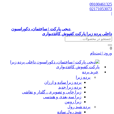
0910046132
0217105307
دیجی پارکت | ساختمان، دکوراسیون
اخلی پرده زبرا پارکت کفپوش کاغذدیواری
رود | ثبت‌نام
خرید پرده
پرده زبرا
پرده زبرا ساده و ارزان
پرده زبرا جدید
زبرا چاپی و تصویری ، گلدار و نقاشی
زبرا سه بعدی و هندسی
زبرا رومن
پرده شید رول
شید رول ساده