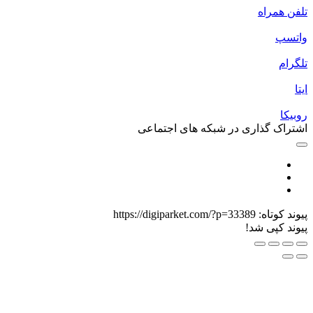
لفن همراه
اتسپ
لگرام
یتا
وبیکا
شتراک گذاری در شبکه های اجتماعی
یوند کوتاه:
https://digiparket.com/?p=33389
یوند کپی شد!