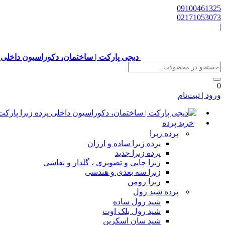
09100461325
02171053073
|
دیجی پارکت | ساختمان، دکوراسیون داخلی 
0
ورود | ثبت‌نام
خرید پرده
پرده زبرا
پرده زبرا ساده و ارزان
پرده زبرا جدید
زبرا چاپی و تصویری ، گلدار و نقاشی
زبرا سه بعدی و هندسی
زبرا رومن
پرده شید رول
شید رول ساده
شید رول بلک اوت
شید سان اسکرین