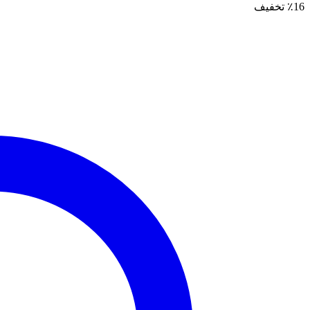
٪16 تخفیف