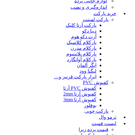
لوازم جانبی پرده
اندازه‌گیری و نصب
خرید پارکت
پارکت لمینت
پارکت آرتا کلیک
دیبا دکو
آرت دکو هوم
پارکلام کلاسیک
پارکلام مدرن
پارکلام پلاتینیوم
پارکلام آوانگارد
ایگر آلمان
لیگنا وود
ابزار پارکت قرنیز و…
کفپوش PVC
کفپوش PVC آرتا
کفپوش آرتا 2mm
کفپوش آرتا 3mm
بوفلور
پارکت چوبی
ترمو وال
لیست قمیت
قیمت پرده زبرا