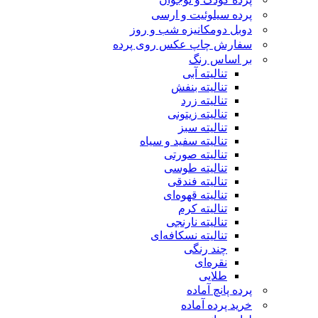
پرده سیلوئیت و ارسی
دوبل دومکانیزه شب و روز
سفارش چاپ عکس روی پرده
بر اساس رنگ
تنالیته آبی
تنالیته بنفش
تنالیته زرد
تنالیته زیتونی
تنالیته سبز
تنالیته سفید و سیاه
تنالیته صورتی
تنالیته طوسی
تنالیته فندقی
تنالیته قهوه‌ای
تنالیته کرم
تنالیته نارنجی
تنالیته نسکافه‌ای
چند رنگی
نقره‌ای
طلایی
پرده پانچ آماده
خرید پرده آماده