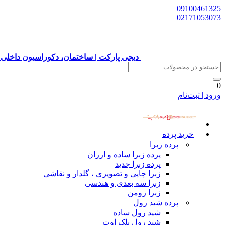
09100461325
02171053073
|
دیجی پارکت | ساختمان، دکوراسیون داخلی 
0
ورود | ثبت‌نام
خرید پرده
پرده زبرا
پرده زبرا ساده و ارزان
پرده زبرا جدید
زبرا چاپی و تصویری ، گلدار و نقاشی
زبرا سه بعدی و هندسی
زبرا رومن
پرده شید رول
شید رول ساده
شید رول بلک اوت