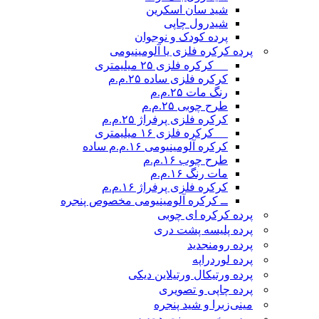
شید سان اسکرین
شیدرول چاپی
پرده کودک و نوجوان
پرده کرکره فلزی یا آلومینیومی
__ کرکره فلزی ۲۵ میلیمتری
کرکره فلزی ساده ۲۵.م.م
رنگ مات ۲۵.م.م
طرح چوبی ۲۵.م.م
کرکره فلزی پرفراژ ۲۵.م.م
__ کرکره فلزی ۱۶ میلیمتری
کرکره آلومینیومی ۱۶.م.م ساده
طرح چوب ۱۶.م.م
مات رنگ ۱۶.م.م
کرکره فلزی پرفراژ ۱۶.م.م
ــ کرکره آلومینیومی مخصوص پنجره
پرده کرکره ای چوبی
پرده پلیسه پشت دری
پرده رومن
جدید
پرده لوردراپه
پرده ورتیکال ورتیلاین دیکی
پرده چاپی و تصویری
مینی‌زبرا و شید پنجره