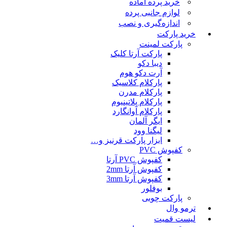
خرید پرده آماده
لوازم جانبی پرده
اندازه‌گیری و نصب
خرید پارکت
پارکت لمینت
پارکت آرتا کلیک
دیبا دکو
آرت دکو هوم
پارکلام کلاسیک
پارکلام مدرن
پارکلام پلاتینیوم
پارکلام آوانگارد
ایگر آلمان
لیگنا وود
ابزار پارکت قرنیز و…
کفپوش PVC
کفپوش PVC آرتا
کفپوش آرتا 2mm
کفپوش آرتا 3mm
بوفلور
پارکت چوبی
ترمو وال
لیست قمیت