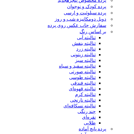
پرده مخصوص پنجره
جدید
پرده کودک و نوجوان
پرده سیلوئیت و ارسی
دوبل دومکانیزه شب و روز
سفارش چاپ عکس روی پرده
بر اساس رنگ
تنالیته آبی
تنالیته بنفش
تنالیته زرد
تنالیته زیتونی
تنالیته سبز
تنالیته سفید و سیاه
تنالیته صورتی
تنالیته طوسی
تنالیته فندقی
تنالیته قهوه‌ای
تنالیته کرم
تنالیته نارنجی
تنالیته نسکافه‌ای
چند رنگی
نقره‌ای
طلایی
پرده پانچ آماده