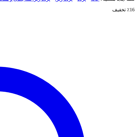
٪16 تخفیف