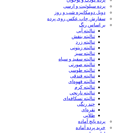
پرده سیلوئیت و ارسی
دوبل دومکانیزه شب و روز
سفارش چاپ عکس روی پرده
بر اساس رنگ
تنالیته آبی
تنالیته بنفش
تنالیته زرد
تنالیته زیتونی
تنالیته سبز
تنالیته سفید و سیاه
تنالیته صورتی
تنالیته طوسی
تنالیته فندقی
تنالیته قهوه‌ای
تنالیته کرم
تنالیته نارنجی
تنالیته نسکافه‌ای
چند رنگی
نقره‌ای
طلایی
پرده پانچ آماده
خرید پرده آماده