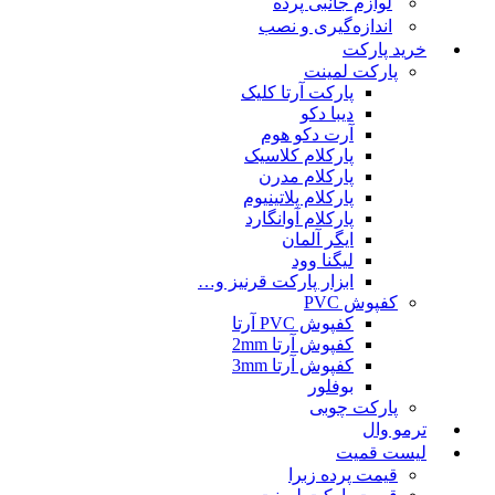
لوازم جانبی پرده
اندازه‌گیری و نصب
خرید پارکت
پارکت لمینت
پارکت آرتا کلیک
دیبا دکو
آرت دکو هوم
پارکلام کلاسیک
پارکلام مدرن
پارکلام پلاتینیوم
پارکلام آوانگارد
ایگر آلمان
لیگنا وود
ابزار پارکت قرنیز و…
کفپوش PVC
کفپوش PVC آرتا
کفپوش آرتا 2mm
کفپوش آرتا 3mm
بوفلور
پارکت چوبی
ترمو وال
لیست قمیت
قیمت پرده زبرا