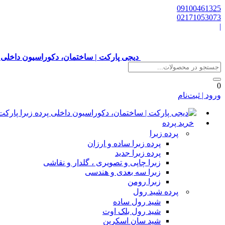
09100461325
02171053073
|
دیجی پارکت | ساختمان، دکوراسیون داخلی 
0
ورود | ثبت‌نام
خرید پرده
پرده زبرا
پرده زبرا ساده و ارزان
پرده زبرا جدید
زبرا چاپی و تصویری ، گلدار و نقاشی
زبرا سه بعدی و هندسی
زبرا رومن
پرده شید رول
شید رول ساده
شید رول بلک اوت
شید سان اسکرین