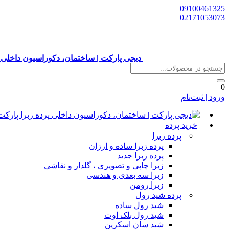
09100461325
02171053073
|
دیجی پارکت | ساختمان، دکوراسیون داخلی 
0
ورود | ثبت‌نام
خرید پرده
پرده زبرا
پرده زبرا ساده و ارزان
پرده زبرا جدید
زبرا چاپی و تصویری ، گلدار و نقاشی
زبرا سه بعدی و هندسی
زبرا رومن
پرده شید رول
شید رول ساده
شید رول بلک اوت
شید سان اسکرین