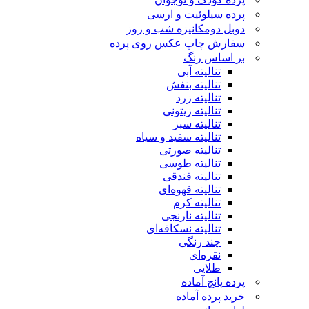
پرده سیلوئیت و ارسی
دوبل دومکانیزه شب و روز
سفارش چاپ عکس روی پرده
بر اساس رنگ
تنالیته آبی
تنالیته بنفش
تنالیته زرد
تنالیته زیتونی
تنالیته سبز
تنالیته سفید و سیاه
تنالیته صورتی
تنالیته طوسی
تنالیته فندقی
تنالیته قهوه‌ای
تنالیته کرم
تنالیته نارنجی
تنالیته نسکافه‌ای
چند رنگی
نقره‌ای
طلایی
پرده پانچ آماده
خرید پرده آماده