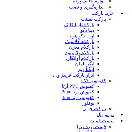
لوازم جانبی پرده
اندازه‌گیری و نصب
خرید پارکت
پارکت لمینت
پارکت آرتا کلیک
دیبا دکو
آرت دکو هوم
پارکلام کلاسیک
پارکلام مدرن
پارکلام پلاتینیوم
پارکلام آوانگارد
ایگر آلمان
لیگنا وود
ابزار پارکت قرنیز و…
کفپوش PVC
کفپوش PVC آرتا
کفپوش آرتا 2mm
کفپوش آرتا 3mm
بوفلور
پارکت چوبی
ترمو وال
لیست قمیت
قیمت پرده زبرا