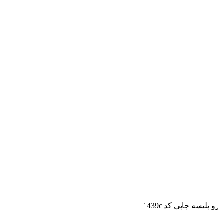
پلیسه چاپی کد 1439c