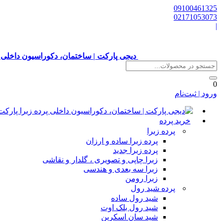
09100461325
02171053073
|
دیجی پارکت | ساختمان، دکوراسیون داخلی 
0
ورود | ثبت‌نام
خرید پرده
پرده زبرا
پرده زبرا ساده و ارزان
پرده زبرا جدید
زبرا چاپی و تصویری ، گلدار و نقاشی
زبرا سه بعدی و هندسی
زبرا رومن
پرده شید رول
شید رول ساده
شید رول بلک اوت
شید سان اسکرین