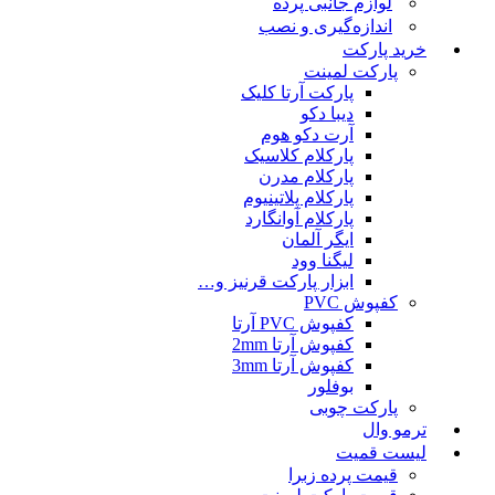
لوازم جانبی پرده
اندازه‌گیری و نصب
خرید پارکت
پارکت لمینت
پارکت آرتا کلیک
دیبا دکو
آرت دکو هوم
پارکلام کلاسیک
پارکلام مدرن
پارکلام پلاتینیوم
پارکلام آوانگارد
ایگر آلمان
لیگنا وود
ابزار پارکت قرنیز و…
کفپوش PVC
کفپوش PVC آرتا
کفپوش آرتا 2mm
کفپوش آرتا 3mm
بوفلور
پارکت چوبی
ترمو وال
لیست قمیت
قیمت پرده زبرا