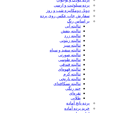
پرده سیلوئیت و ارسی
دوبل دومکانیزه شب و روز
سفارش چاپ عکس روی پرده
بر اساس رنگ
تنالیته آبی
تنالیته بنفش
تنالیته زرد
تنالیته زیتونی
تنالیته سبز
تنالیته سفید و سیاه
تنالیته صورتی
تنالیته طوسی
تنالیته فندقی
تنالیته قهوه‌ای
تنالیته کرم
تنالیته نارنجی
تنالیته نسکافه‌ای
چند رنگی
نقره‌ای
طلایی
پرده پانچ آماده
خرید پرده آماده