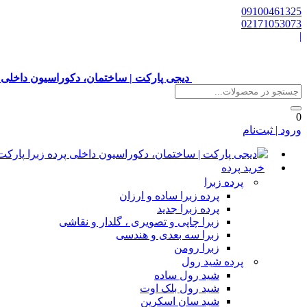
09100461325
02171053073
|
دیجی پارکت | ساختمان، دکوراسیون داخلی 
0
ورود | ثبت‌نام
خرید پرده
پرده زبرا
پرده زبرا ساده و ارزان
پرده زبرا جدید
زبرا چاپی و تصویری ، گلدار و نقاشی
زبرا سه بعدی و هندسی
زبرا رومن
پرده شید رول
شید رول ساده
شید رول بلک اوت
شید سان اسکرین