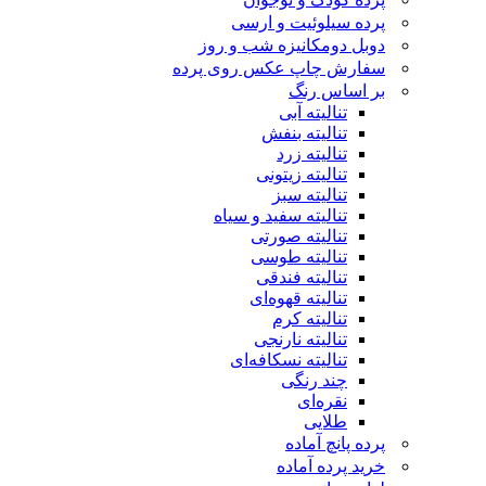
پرده سیلوئیت و ارسی
دوبل دومکانیزه شب و روز
سفارش چاپ عکس روی پرده
بر اساس رنگ
تنالیته آبی
تنالیته بنفش
تنالیته زرد
تنالیته زیتونی
تنالیته سبز
تنالیته سفید و سیاه
تنالیته صورتی
تنالیته طوسی
تنالیته فندقی
تنالیته قهوه‌ای
تنالیته کرم
تنالیته نارنجی
تنالیته نسکافه‌ای
چند رنگی
نقره‌ای
طلایی
پرده پانچ آماده
خرید پرده آماده