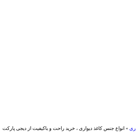
اری
»
انواع جنس کاغذ دیواری ، خرید راحت و باکیفیت از دیجی پارکت