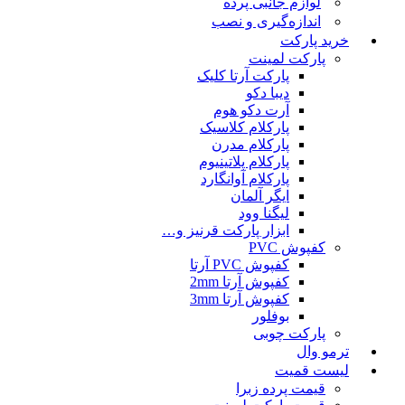
لوازم جانبی پرده
اندازه‌گیری و نصب
خرید پارکت
پارکت لمینت
پارکت آرتا کلیک
دیبا دکو
آرت دکو هوم
پارکلام کلاسیک
پارکلام مدرن
پارکلام پلاتینیوم
پارکلام آوانگارد
ایگر آلمان
لیگنا وود
ابزار پارکت قرنیز و…
کفپوش PVC
کفپوش PVC آرتا
کفپوش آرتا 2mm
کفپوش آرتا 3mm
بوفلور
پارکت چوبی
ترمو وال
لیست قمیت
قیمت پرده زبرا