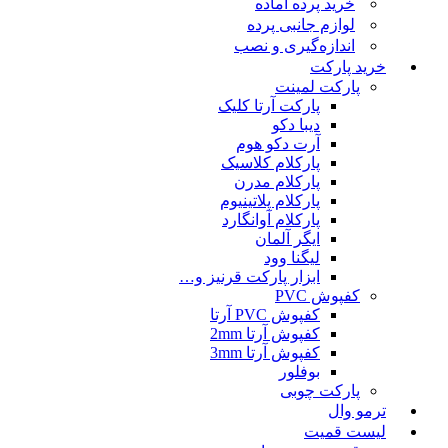
خرید پرده آماده
لوازم جانبی پرده
اندازه‌گیری و نصب
خرید پارکت
پارکت لمینت
پارکت آرتا کلیک
دیبا دکو
آرت دکو هوم
پارکلام کلاسیک
پارکلام مدرن
پارکلام پلاتینیوم
پارکلام آوانگارد
ایگر آلمان
لیگنا وود
ابزار پارکت قرنیز و…
کفپوش PVC
کفپوش PVC آرتا
کفپوش آرتا 2mm
کفپوش آرتا 3mm
بوفلور
پارکت چوبی
ترمو وال
لیست قمیت