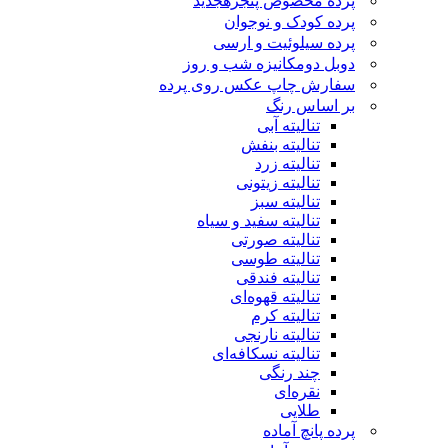
پرده مخصوص پنجره
جدید
پرده کودک و نوجوان
پرده سیلوئیت و ارسی
دوبل دومکانیزه شب و روز
سفارش چاپ عکس روی پرده
بر اساس رنگ
تنالیته آبی
تنالیته بنفش
تنالیته زرد
تنالیته زیتونی
تنالیته سبز
تنالیته سفید و سیاه
تنالیته صورتی
تنالیته طوسی
تنالیته فندقی
تنالیته قهوه‌ای
تنالیته کرم
تنالیته نارنجی
تنالیته نسکافه‌ای
چند رنگی
نقره‌ای
طلایی
پرده پانچ آماده