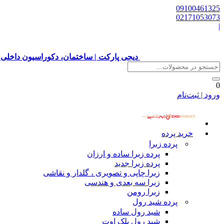
09100461325
02171053073
|
دیجی پارکت | ساختمان، دکوراسیون داخلی 
0
ورود | ثبت‌نام
خرید پرده
پرده زبرا
پرده زبرا ساده و ارزان
پرده زبرا جدید
زبرا چاپی و تصویری ، گلدار و نقاشی
زبرا سه بعدی و هندسی
زبرا رومن
پرده شید رول
شید رول ساده
شید رول بلک اوت