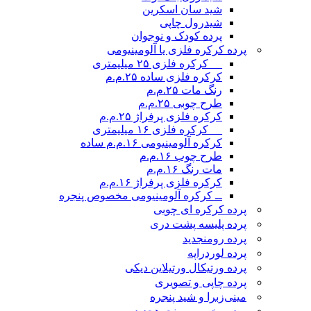
شید سان اسکرین
شیدرول چاپی
پرده کودک و نوجوان
پرده کرکره فلزی یا آلومینیومی
__ کرکره فلزی ۲۵ میلیمتری
کرکره فلزی ساده ۲۵.م.م
رنگ مات ۲۵.م.م
طرح چوبی ۲۵.م.م
کرکره فلزی پرفراژ ۲۵.م.م
__ کرکره فلزی ۱۶ میلیمتری
کرکره آلومینیومی ۱۶.م.م ساده
طرح چوب ۱۶.م.م
مات رنگ ۱۶.م.م
کرکره فلزی پرفراژ ۱۶.م.م
ــ کرکره آلومینیومی مخصوص پنجره
پرده کرکره ای چوبی
پرده پلیسه پشت دری
پرده رومن
جدید
پرده لوردراپه
پرده ورتیکال ورتیلاین دیکی
پرده چاپی و تصویری
مینی‌زبرا و شید پنجره