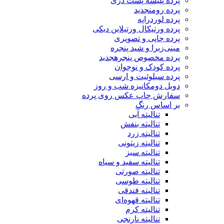
پرده پلیسه پشت دری
پرده رومن
جدید
پرده لوردراپه
پرده ورتیکال ورتیلاین دیکی
پرده چاپی و تصویری
مینی‌زبرا و شید پنجره
پرده مخصوص پنجره
جدید
پرده کودک و نوجوان
پرده سیلوئیت و ارسی
دوبل دومکانیزه شب و روز
سفارش چاپ عکس روی پرده
بر اساس رنگ
تنالیته آبی
تنالیته بنفش
تنالیته زرد
تنالیته زیتونی
تنالیته سبز
تنالیته سفید و سیاه
تنالیته صورتی
تنالیته طوسی
تنالیته فندقی
تنالیته قهوه‌ای
تنالیته کرم
تنالیته نارنجی