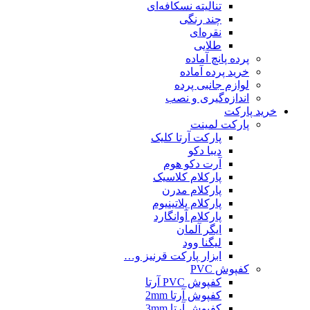
تنالیته نسکافه‌ای
چند رنگی
نقره‌ای
طلایی
پرده پانچ آماده
خرید پرده آماده
لوازم جانبی پرده
اندازه‌گیری و نصب
خرید پارکت
پارکت لمینت
پارکت آرتا کلیک
دیبا دکو
آرت دکو هوم
پارکلام کلاسیک
پارکلام مدرن
پارکلام پلاتینیوم
پارکلام آوانگارد
ایگر آلمان
لیگنا وود
ابزار پارکت قرنیز و…
کفپوش PVC
کفپوش PVC آرتا
کفپوش آرتا 2mm
کفپوش آرتا 3mm