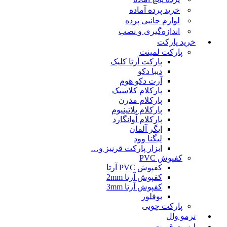
خرید پرده آماده
لوازم جانبی پرده
اندازه‌گیری و نصب
خرید پارکت
پارکت لمینت
پارکت آرتا کلیک
دیبا دکو
آرت دکو هوم
پارکلام کلاسیک
پارکلام مدرن
پارکلام پلاتینیوم
پارکلام آوانگارد
ایگر آلمان
لیگنا وود
ابزار پارکت قرنیز و…
کفپوش PVC
کفپوش PVC آرتا
کفپوش آرتا 2mm
کفپوش آرتا 3mm
بوفلور
پارکت چوبی
ترمو وال
لیست قمیت