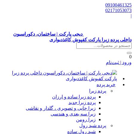
0910046132
0217105307
دیجی پارکت | ساختمان، دکوراسیون
اخلی پرده زبرا پارکت کفپوش کاغذدیواری
رود | ثبت‌نام
خرید پرده
پرده زبرا
پرده زبرا ساده و ارزان
پرده زبرا جدید
زبرا چاپی و تصویری ، گلدار و نقاشی
زبرا سه بعدی و هندسی
زبرا رومن
پرده شید رول
شید رول ساده