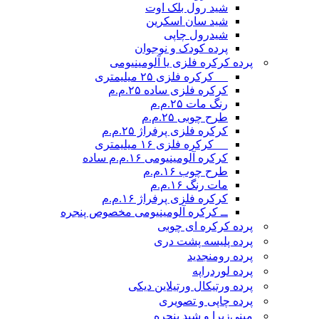
شید رول بلک اوت
شید سان اسکرین
شیدرول چاپی
پرده کودک و نوجوان
پرده کرکره فلزی یا آلومینیومی
__ کرکره فلزی ۲۵ میلیمتری
کرکره فلزی ساده ۲۵.م.م
رنگ مات ۲۵.م.م
طرح چوبی ۲۵.م.م
کرکره فلزی پرفراژ ۲۵.م.م
__ کرکره فلزی ۱۶ میلیمتری
کرکره آلومینیومی ۱۶.م.م ساده
طرح چوب ۱۶.م.م
مات رنگ ۱۶.م.م
کرکره فلزی پرفراژ ۱۶.م.م
ــ کرکره آلومینیومی مخصوص پنجره
پرده کرکره ای چوبی
پرده پلیسه پشت دری
پرده رومن
جدید
پرده لوردراپه
پرده ورتیکال ورتیلاین دیکی
پرده چاپی و تصویری
مینی‌زبرا و شید پنجره