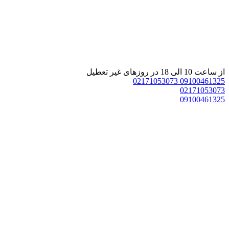
 ساعت 10 الی 18 در روزهای غیر تعطیل
02171053073
0910046132
0217105307
0910046132