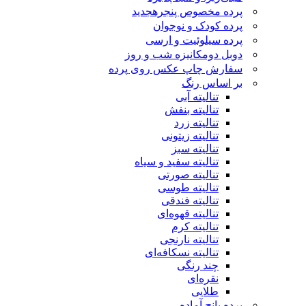
پرده مخصوص پنجره
جدید
پرده کودک و نوجوان
پرده سیلوئیت و ارسی
دوبل دومکانیزه شب و روز
سفارش چاپ عکس روی پرده
بر اساس رنگ
تنالیته آبی
تنالیته بنفش
تنالیته زرد
تنالیته زیتونی
تنالیته سبز
تنالیته سفید و سیاه
تنالیته صورتی
تنالیته طوسی
تنالیته فندقی
تنالیته قهوه‌ای
تنالیته کرم
تنالیته نارنجی
تنالیته نسکافه‌ای
چند رنگی
نقره‌ای
طلایی
پرده پانچ آماده