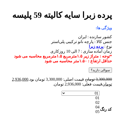
رده زبرا سایه کالیته 59 پلیسه
یژگی ها:
شور سازنده : ایران
نس کالا : پارچه نانو ترکیبی پلی‌استر
وع :
پرده زبرا
مان آماده سازی : 7 الی 10 روزکاری
توجه : متراژ زیر ۱.۵مترمربع ۱.۵مترمربع محاسبه می شود
داقل ارتفاع : ۱.۵۰متر محاسبه می شود
سوالی دارید؟
3,300,00
تومان
قیمت اصلی: 3,300,000 تومان بود.
2,936,000
ومان
قیمت فعلی: 2,936,000 تومان.
01
02
04
د رنگ
05