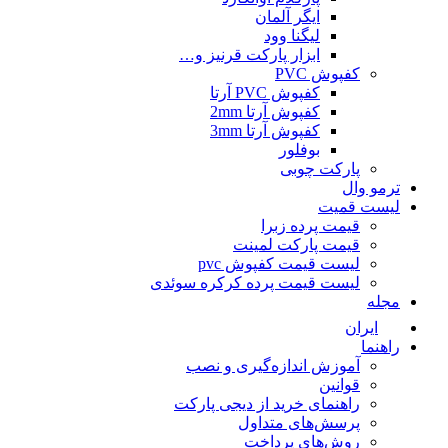
ایگر آلمان
لیگنا وود
ابزار پارکت قرنیز و…
کفپوش PVC
کفپوش PVC آرتا
کفپوش آرتا 2mm
کفپوش آرتا 3mm
بوفلور
پارکت چوبی
ترمو وال
لیست قمیت
قیمت پرده زبرا
قیمت پارکت لمینت
لیست قیمت کفپوش pvc
لیست قیمت پرده کرکره سوئدی
مجله
ایران
راهنما
آموزش اندازه‌گیری و نصب
قوانین
راهنمای خرید از دیجی پارکت
پرسش‌های متداول
روش‌های پرداخت