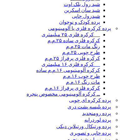
شید رول بلک اوت
شید سان اسکرین
شیدرول چاپی
پرده کودک و نوجوان
پرده کرکره فلزی یا آلومینیومی
__ کرکره فلزی ۲۵ میلیمتری
کرکره فلزی ساده ۲۵.م.م
رنگ مات ۲۵.م.م
طرح چوبی ۲۵.م.م
کرکره فلزی پرفراژ ۲۵.م.م
__ کرکره فلزی ۱۶ میلیمتری
کرکره آلومینیومی ۱۶.م.م ساده
طرح چوب ۱۶.م.م
مات رنگ ۱۶.م.م
کرکره فلزی پرفراژ ۱۶.م.م
ــ کرکره آلومینیومی مخصوص پنجره
پرده کرکره ای چوبی
پرده پلیسه پشت دری
پرده رومن
جدید
پرده لوردراپه
پرده ورتیکال ورتیلاین دیکی
پرده چاپی و تصویری
مینی‌زبرا و شید پنجره