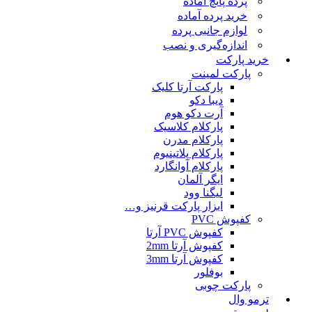
پرده پانچ آماده
خرید پرده آماده
لوازم جانبی پرده
اندازه‌گیری و نصب
خرید پارکت
پارکت لمینت
پارکت آرتا کلیک
دیبا دکو
آرت دکو هوم
پارکلام کلاسیک
پارکلام مدرن
پارکلام پلاتینیوم
پارکلام آوانگارد
ایگر آلمان
لیگنا وود
ابزار پارکت قرنیز و…
کفپوش PVC
کفپوش PVC آرتا
کفپوش آرتا 2mm
کفپوش آرتا 3mm
بوفلور
پارکت چوبی
ترمو وال