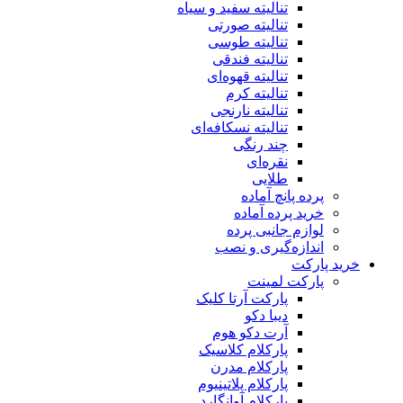
تنالیته سفید و سیاه
تنالیته صورتی
تنالیته طوسی
تنالیته فندقی
تنالیته قهوه‌ای
تنالیته کرم
تنالیته نارنجی
تنالیته نسکافه‌ای
چند رنگی
نقره‌ای
طلایی
پرده پانچ آماده
خرید پرده آماده
لوازم جانبی پرده
اندازه‌گیری و نصب
خرید پارکت
پارکت لمینت
پارکت آرتا کلیک
دیبا دکو
آرت دکو هوم
پارکلام کلاسیک
پارکلام مدرن
پارکلام پلاتینیوم
پارکلام آوانگارد