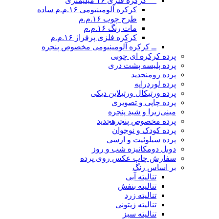
__ کرکره فلزی ۱۶ میلیمتری
کرکره آلومینیومی ۱۶.م.م ساده
طرح چوب ۱۶.م.م
مات رنگ ۱۶.م.م
کرکره فلزی پرفراژ ۱۶.م.م
ــ کرکره آلومینیومی مخصوص پنجره
پرده کرکره ای چوبی
پرده پلیسه پشت دری
پرده رومن
جدید
پرده لوردراپه
پرده ورتیکال ورتیلاین دیکی
پرده چاپی و تصویری
مینی‌زبرا و شید پنجره
پرده مخصوص پنجره
جدید
پرده کودک و نوجوان
پرده سیلوئیت و ارسی
دوبل دومکانیزه شب و روز
سفارش چاپ عکس روی پرده
بر اساس رنگ
تنالیته آبی
تنالیته بنفش
تنالیته زرد
تنالیته زیتونی
تنالیته سبز