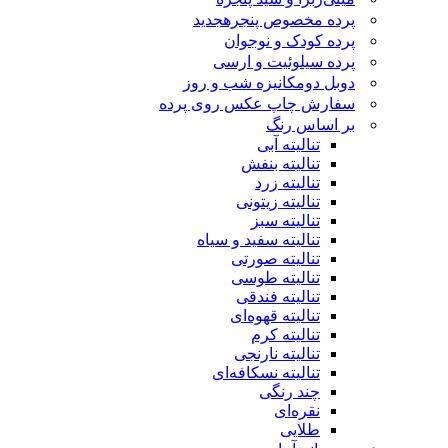
پرده مخصوص پنجره
جدید
پرده کودک و نوجوان
پرده سیلوئیت و ارسی
دوبل دومکانیزه شب و روز
سفارش چاپ عکس روی پرده
بر اساس رنگ
تنالیته آبی
تنالیته بنفش
تنالیته زرد
تنالیته زیتونی
تنالیته سبز
تنالیته سفید و سیاه
تنالیته صورتی
تنالیته طوسی
تنالیته فندقی
تنالیته قهوه‌ای
تنالیته کرم
تنالیته نارنجی
تنالیته نسکافه‌ای
چند رنگی
نقره‌ای
طلایی