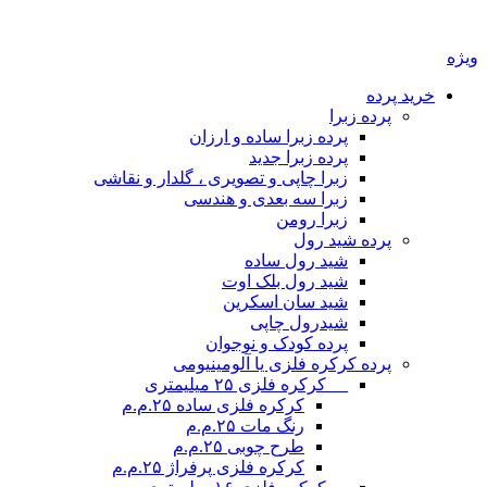
ویژه
خرید پرده
پرده زبرا
پرده زبرا ساده و ارزان
پرده زبرا جدید
زبرا چاپی و تصویری ، گلدار و نقاشی
زبرا سه بعدی و هندسی
زبرا رومن
پرده شید رول
شید رول ساده
شید رول بلک اوت
شید سان اسکرین
شیدرول چاپی
پرده کودک و نوجوان
پرده کرکره فلزی یا آلومینیومی
__ کرکره فلزی ۲۵ میلیمتری
کرکره فلزی ساده ۲۵.م.م
رنگ مات ۲۵.م.م
طرح چوبی ۲۵.م.م
کرکره فلزی پرفراژ ۲۵.م.م