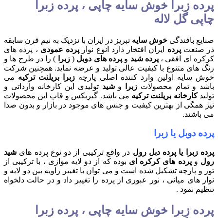
پرده زبرا خوش سایه چاپی ، پرده زبرا
چاپی گل لاله
صنایع بافندگی
خوش سایه
تبریز در ایران با نزدیک به نیم قرن سابقه
در صنعت
پرده
ایران افتخار دارد انوع نوار
پرده عمودی
، پرده های
کرکره ای افقی ،
پرده شید
و
پرده های دوبل
(
زبرا
) را در طرح ها و
رنگ های متنوع با کیفیت عالی تولید و عرضه نماید. همچنین شرکت
خوش سایه اولین وارد کننده اصلی پارچه
زبرا بریلنت ترکیه
می
باشد و تمام محصولات
زبرا
و
شید
تولیدی این کارخانه وارداتی و
تولید
کارخانه بریلنت ترکیه
می باشد. گیربکس و قاب این محصولات
نیز همگی از بهترین کیفیت و جنس های موجود در بازار و بدون صدا
می باشند.
پرده دوبل یا زبرا
پرده زبرا یا پرده دبل رول
در واقع ترکیبی از دو نوع پرده های
شید
رول
و
پرده های کرکره ای
بوده که از دو لایه موازی ، با ترکیبی از
تور و پارچه تشکیل شده است و می توان با تغییر زاویه بین دو لایه و
نوار های میانی ، نور عبوری از پرده را تغییر داد و در حالت دلخواه
تنظیم نمود .
پرده زبرا خوش سایه چاپی ، پرده زبرا