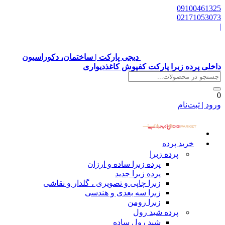
09100461325
02171053073
|
دیجی پارکت | ساختمان، دکوراسیون
داخلی پرده زبرا پارکت کفپوش کاغذدیواری
0
ورود | ثبت‌نام
خرید پرده
پرده زبرا
پرده زبرا ساده و ارزان
پرده زبرا جدید
زبرا چاپی و تصویری ، گلدار و نقاشی
زبرا سه بعدی و هندسی
زبرا رومن
پرده شید رول
شید رول ساده