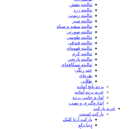
تنالیته بنفش
تنالیته زرد
تنالیته زیتونی
تنالیته سبز
تنالیته سفید و سیاه
تنالیته صورتی
تنالیته طوسی
تنالیته فندقی
تنالیته قهوه‌ای
تنالیته کرم
تنالیته نارنجی
تنالیته نسکافه‌ای
چند رنگی
نقره‌ای
طلایی
پرده پانچ آماده
خرید پرده آماده
لوازم جانبی پرده
اندازه‌گیری و نصب
ید پارکت
پارکت لمینت
پارکت آرتا کلیک
دیبا دکو