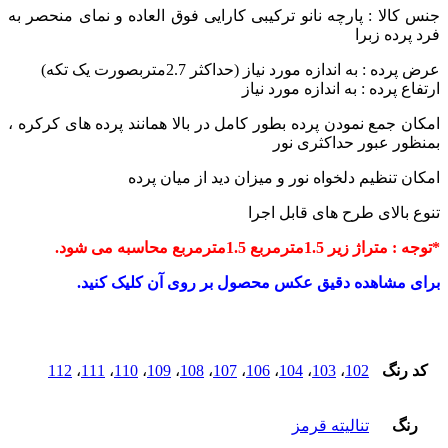
 : پارچه نانو ترکیبی
کارایی فوق العاده و نمای منحصر به
 زبرا
به اندازه مورد نیاز (حداکثر 2.7متربصورت یک تکه)
رده : به اندازه مورد نیاز
مع نمودن پرده بطور کامل در بالا همانند پرده های کرکره ،
عبور حداکثری نور
ظیم دلخواه نور و میزان دید از میان پرده
لای طرح های قابل اجرا
رمربع 1.5مترمربع محاسبه می شود.
اهده دقیق عکس محصول بر روی آن کلیک کنید.
گ
102
،
103
،
104
،
106
،
107
،
108
،
109
،
110
،
111
،
112
تنالیته قرمز