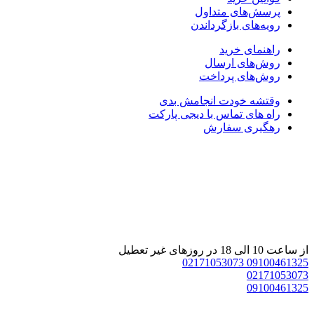
رسش‌های متداول
یه‌های بازگرداندن
هنمای خرید
وش‌های ارسال
وش‌های پرداخت
قتشه خودت انجامش بدی
ه های تماس با دیجی پارکت
هگیری سفارش
غیر تعطیل
02171053073
09100
02171
09100