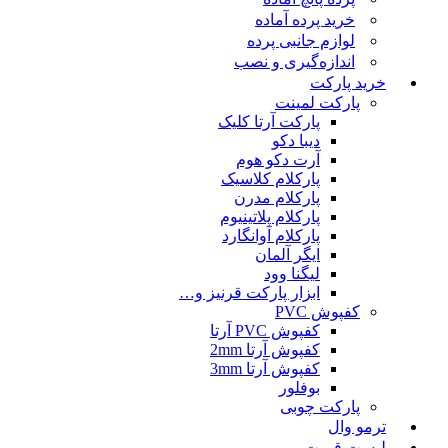
خرید پرده آماده
لوازم جانبی پرده
اندازه‌گیری و نصب
خرید پارکت
پارکت لمینت
پارکت آرتا کلیک
دیبا دکو
آرت دکو هوم
پارکلام کلاسیک
پارکلام مدرن
پارکلام پلاتینیوم
پارکلام آوانگارد
ایگر آلمان
لیگنا وود
ابزار پارکت قرنیز و…
کفپوش PVC
کفپوش PVC آرتا
کفپوش آرتا 2mm
کفپوش آرتا 3mm
بوفلور
پارکت چوبی
ترمو وال
لیست قمیت