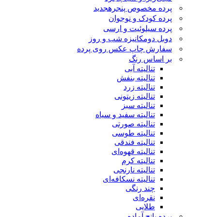
پرده مخصوص پنجره
جدید
پرده کودک و نوجوان
پرده سیلوئیت و ارسی
دوبل دومکانیزه شب و روز
سفارش چاپ عکس روی پرده
بر اساس رنگ
تنالیته آبی
تنالیته بنفش
تنالیته زرد
تنالیته زیتونی
تنالیته سبز
تنالیته سفید و سیاه
تنالیته صورتی
تنالیته طوسی
تنالیته فندقی
تنالیته قهوه‌ای
تنالیته کرم
تنالیته نارنجی
تنالیته نسکافه‌ای
چند رنگی
نقره‌ای
طلایی
پرده پانچ آماده