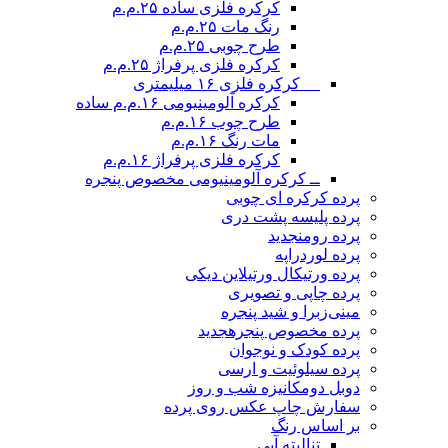
کرکره فلزی ساده ۲۵.م.م
رنگ مات ۲۵.م.م
طرح چوبی ۲۵.م.م
کرکره فلزی پرفراژ ۲۵.م.م
__ کرکره فلزی ۱۶ میلیمتری
کرکره آلومینیومی ۱۶.م.م ساده
طرح چوب ۱۶.م.م
مات رنگ ۱۶.م.م
کرکره فلزی پرفراژ ۱۶.م.م
ــ کرکره آلومینیومی مخصوص پنجره
پرده کرکره ای چوبی
پرده پلیسه پشت دری
پرده رومن
جدید
پرده لوردراپه
پرده ورتیکال ورتیلاین دیکی
پرده چاپی و تصویری
مینی‌زبرا و شید پنجره
پرده مخصوص پنجره
جدید
پرده کودک و نوجوان
پرده سیلوئیت و ارسی
دوبل دومکانیزه شب و روز
سفارش چاپ عکس روی پرده
بر اساس رنگ
تنالیته آبی