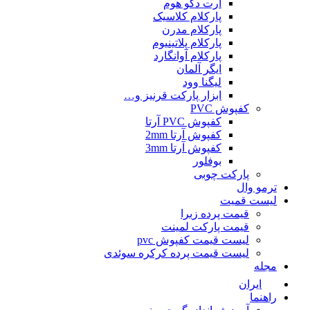
آرت دکو هوم
پارکلام کلاسیک
پارکلام مدرن
پارکلام پلاتینیوم
پارکلام آوانگارد
ایگر آلمان
لیگنا وود
ابزار پارکت قرنیز و…
کفپوش PVC
کفپوش PVC آرتا
کفپوش آرتا 2mm
کفپوش آرتا 3mm
بوفلور
پارکت چوبی
مو وال
یست قمیت
قیمت پرده زبرا
قیمت پارکت لمینت
لیست قیمت کفپوش pvc
لیست قیمت پرده کرکره سوئدی
جله
ایران
هنما