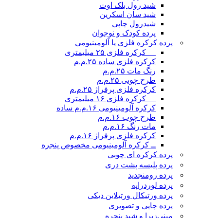
شید رول بلک اوت
شید سان اسکرین
شیدرول چاپی
پرده کودک و نوجوان
پرده کرکره فلزی یا آلومینیومی
__ کرکره فلزی ۲۵ میلیمتری
کرکره فلزی ساده ۲۵.م.م
رنگ مات ۲۵.م.م
طرح چوبی ۲۵.م.م
کرکره فلزی پرفراژ ۲۵.م.م
__ کرکره فلزی ۱۶ میلیمتری
کرکره آلومینیومی ۱۶.م.م ساده
طرح چوب ۱۶.م.م
مات رنگ ۱۶.م.م
کرکره فلزی پرفراژ ۱۶.م.م
ــ کرکره آلومینیومی مخصوص پنجره
پرده کرکره ای چوبی
پرده پلیسه پشت دری
پرده رومن
جدید
پرده لوردراپه
پرده ورتیکال ورتیلاین دیکی
پرده چاپی و تصویری
مینی‌زبرا و شید پنجره