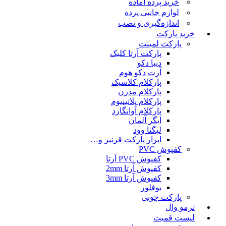
خرید پرده آماده
لوازم جانبی پرده
اندازه‌گیری و نصب
خرید پارکت
پارکت لمینت
پارکت آرتا کلیک
دیبا دکو
آرت دکو هوم
پارکلام کلاسیک
پارکلام مدرن
پارکلام پلاتینیوم
پارکلام آوانگارد
ایگر آلمان
لیگنا وود
ابزار پارکت قرنیز و…
کفپوش PVC
کفپوش PVC آرتا
کفپوش آرتا 2mm
کفپوش آرتا 3mm
بوفلور
پارکت چوبی
ترمو وال
لیست قمیت