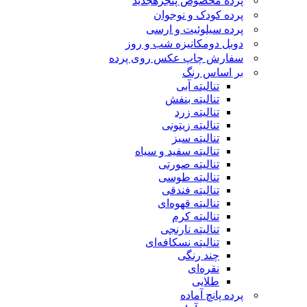
پرده مخصوص پنجره
جدید
پرده کودک و نوجوان
پرده سیلوئیت و ارسی
دوبل دومکانیزه شب و روز
سفارش چاپ عکس روی پرده
بر اساس رنگ
تنالیته آبی
تنالیته بنفش
تنالیته زرد
تنالیته زیتونی
تنالیته سبز
تنالیته سفید و سیاه
تنالیته صورتی
تنالیته طوسی
تنالیته فندقی
تنالیته قهوه‌ای
تنالیته کرم
تنالیته نارنجی
تنالیته نسکافه‌ای
چند رنگی
نقره‌ای
طلایی
پرده پانچ آماده