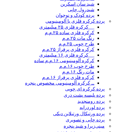
شید سان اسکرین
شیدرول چاپی
پرده کودک و نوجوان
پرده کرکره فلزی یا آلومینیومی
__ کرکره فلزی ۲۵ میلیمتری
کرکره فلزی ساده ۲۵.م.م
رنگ مات ۲۵.م.م
طرح چوبی ۲۵.م.م
کرکره فلزی پرفراژ ۲۵.م.م
__ کرکره فلزی ۱۶ میلیمتری
کرکره آلومینیومی ۱۶.م.م ساده
طرح چوب ۱۶.م.م
مات رنگ ۱۶.م.م
کرکره فلزی پرفراژ ۱۶.م.م
ــ کرکره آلومینیومی مخصوص پنجره
پرده کرکره ای چوبی
پرده پلیسه پشت دری
پرده رومن
جدید
پرده لوردراپه
پرده ورتیکال ورتیلاین دیکی
پرده چاپی و تصویری
مینی‌زبرا و شید پنجره