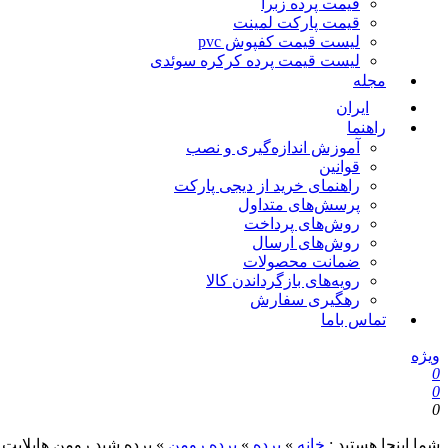
قیمت پرده زبرا
قیمت پارکت لمینت
لیست قیمت کفپوش pvc
لیست قیمت پرده کرکره سوئدی
مجله
ایران
راهنما
آموزش اندازه‌گیری و نصب
قوانین
راهنمای خرید از دیجی پارکت
پرسش‌های متداول
روش‌های پرداخت
روش‌های ارسال
ضمانت محصولات
رویه‌های بازگرداندن کالا
رهگیری سفارش
تماس باما
ویژه
0
0
0
شما اینجا هستید :
خانه
»
پرده
»
پرده رومن
»
پرده شید رومن هایلای