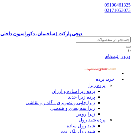
09100461325
02171053073
|
دیجی پارکت | ساختمان، دکوراسیون داخلی 
0
ورود | ثبت‌نام
خرید پرده
پرده زبرا
پرده زبرا ساده و ارزان
پرده زبرا جدید
زبرا چاپی و تصویری ، گلدار و نقاشی
زبرا سه بعدی و هندسی
زبرا رومن
پرده شید رول
شید رول ساده
شید رول بلک اوت