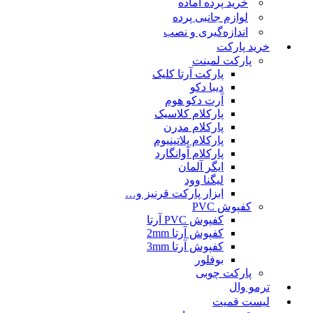
خرید پرده آماده
لوازم جانبی پرده
اندازه‌گیری و نصب
خرید پارکت
پارکت لمینت
پارکت آرتا کلیک
دیبا دکو
آرت دکو هوم
پارکلام کلاسیک
پارکلام مدرن
پارکلام پلاتینیوم
پارکلام آوانگارد
ایگر آلمان
لیگنا وود
ابزار پارکت قرنیز و…
کفپوش PVC
کفپوش PVC آرتا
کفپوش آرتا 2mm
کفپوش آرتا 3mm
بوفلور
پارکت چوبی
ترمو وال
لیست قمیت