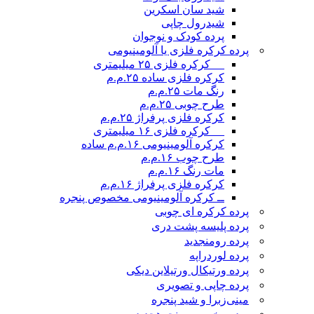
شید سان اسکرین
شیدرول چاپی
پرده کودک و نوجوان
پرده کرکره فلزی یا آلومینیومی
__ کرکره فلزی ۲۵ میلیمتری
کرکره فلزی ساده ۲۵.م.م
رنگ مات ۲۵.م.م
طرح چوبی ۲۵.م.م
کرکره فلزی پرفراژ ۲۵.م.م
__ کرکره فلزی ۱۶ میلیمتری
کرکره آلومینیومی ۱۶.م.م ساده
طرح چوب ۱۶.م.م
مات رنگ ۱۶.م.م
کرکره فلزی پرفراژ ۱۶.م.م
ــ کرکره آلومینیومی مخصوص پنجره
پرده کرکره ای چوبی
پرده پلیسه پشت دری
پرده رومن
جدید
پرده لوردراپه
پرده ورتیکال ورتیلاین دیکی
پرده چاپی و تصویری
مینی‌زبرا و شید پنجره