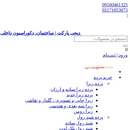
09100461325
02171053073
|
دیجی پارکت | ساختمان، دکوراسیون داخلی 
0
ورود | ثبت‌نام
خرید پرده
پرده زبرا
پرده زبرا ساده و ارزان
پرده زبرا جدید
زبرا چاپی و تصویری ، گلدار و نقاشی
زبرا سه بعدی و هندسی
زبرا رومن
پرده شید رول
شید رول ساده
شید رول بلک اوت