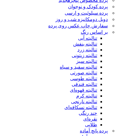
پرده مخصوص پنجره
جدید
پرده کودک و نوجوان
پرده سیلوئیت و ارسی
دوبل دومکانیزه شب و روز
سفارش چاپ عکس روی پرده
بر اساس رنگ
تنالیته آبی
تنالیته بنفش
تنالیته زرد
تنالیته زیتونی
تنالیته سبز
تنالیته سفید و سیاه
تنالیته صورتی
تنالیته طوسی
تنالیته فندقی
تنالیته قهوه‌ای
تنالیته کرم
تنالیته نارنجی
تنالیته نسکافه‌ای
چند رنگی
نقره‌ای
طلایی
پرده پانچ آماده