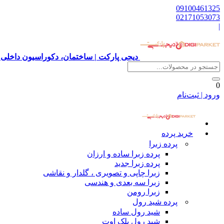
09100461325
02171053073
|
دیجی پارکت | ساختمان، دکوراسیون داخلی 
0
ورود | ثبت‌نام
خرید پرده
پرده زبرا
پرده زبرا ساده و ارزان
پرده زبرا جدید
زبرا چاپی و تصویری ، گلدار و نقاشی
زبرا سه بعدی و هندسی
زبرا رومن
پرده شید رول
شید رول ساده
شید رول بلک اوت