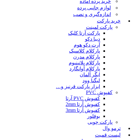
خرید پرده آماده
لوازم جانبی پرده
اندازه‌گیری و نصب
خرید پارکت
پارکت لمینت
پارکت آرتا کلیک
دیبا دکو
آرت دکو هوم
پارکلام کلاسیک
پارکلام مدرن
پارکلام پلاتینیوم
پارکلام آوانگارد
ایگر آلمان
لیگنا وود
ابزار پارکت قرنیز و…
کفپوش PVC
کفپوش PVC آرتا
کفپوش آرتا 2mm
کفپوش آرتا 3mm
بوفلور
پارکت چوبی
ترمو وال
لیست قمیت