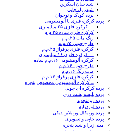
شید سان اسکرین
شیدرول چاپی
پرده کودک و نوجوان
پرده کرکره فلزی یا آلومینیومی
__ کرکره فلزی ۲۵ میلیمتری
کرکره فلزی ساده ۲۵.م.م
رنگ مات ۲۵.م.م
طرح چوبی ۲۵.م.م
کرکره فلزی پرفراژ ۲۵.م.م
__ کرکره فلزی ۱۶ میلیمتری
کرکره آلومینیومی ۱۶.م.م ساده
طرح چوب ۱۶.م.م
مات رنگ ۱۶.م.م
کرکره فلزی پرفراژ ۱۶.م.م
ــ کرکره آلومینیومی مخصوص پنجره
پرده کرکره ای چوبی
پرده پلیسه پشت دری
پرده رومن
جدید
پرده لوردراپه
پرده ورتیکال ورتیلاین دیکی
پرده چاپی و تصویری
مینی‌زبرا و شید پنجره