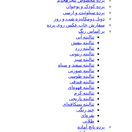
پرده مخصوص پنجره
جدید
پرده کودک و نوجوان
پرده سیلوئیت و ارسی
دوبل دومکانیزه شب و روز
سفارش چاپ عکس روی پرده
بر اساس رنگ
تنالیته آبی
تنالیته بنفش
تنالیته زرد
تنالیته زیتونی
تنالیته سبز
تنالیته سفید و سیاه
تنالیته صورتی
تنالیته طوسی
تنالیته فندقی
تنالیته قهوه‌ای
تنالیته کرم
تنالیته نارنجی
تنالیته نسکافه‌ای
چند رنگی
نقره‌ای
طلایی
پرده پانچ آماده